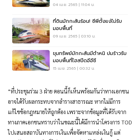
กม.11
04 เม.ย. 2565 | 11:04 น.
ที่ดินมักกะสันร้อน! ซีพีตั้งแง่ไม่รับ
มอบพื้นที่
09 เม.ย. 2565 | 03:10 น.
ขุมทรัพย์มักกะสันมีตำหนิ ปมร้าวรับ
มอบพื้นที่ไฮสปีดอีอีซี
15 เม.ย. 2565 | 00:32 น.
“ที่ประชุมร่วม 3 ฝ่าย ตอนนี้ก็เห็นพร้อมกันว่าทางเอกชน
อาจได้รับผลกระทบจากลำรางสาธารณะ หากไม่มีการ
แก้ไขข้อกฎหมายให้ถูกต้อง เพราะจากข้อมูลที่ได้รับจาก
ทางภาคเอกชนทราบว่าในขณะนี้ได้มีการนำโครงการ TOD
ไปเสนอสถาบันทางการเงินเพื่อจัดหาแหล่งเงินกู้ แต่