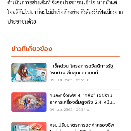
ดำเนินการอย่างเต็มที่ จึงขอประชาชนเข้าใจ หากมัวแต่
โจมตีกันไปมา ก็จะไม่สำเร็จสักอย่าง ซึ่งต้องรับฟังเสียงจาก
ประชาชนด้วย
ข่าวที่เกี่ยวข้อง
เช็คด่วน โครงการสวัสดิการรัฐ
ไหนบ้าง สิ้นสุดเมษายนนี้
09 เม.ย. 2565 | 05:51 น.
คนละครึ่งเฟส 4 “คลัง” เผยร้าน
อาหารเครื่องดื่มสูงถึง 2.4 หมื่น
ล้าน
09 เม.ย. 2565 | 06:54 น.
ครม.ปรับมาตรการลดค่าครองชีพ