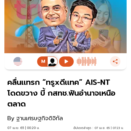
คลื่นเเทรก “ทรูxดีเเทค” AIS-NT
โดดขวาง บี้ กสทช.ฟันอำนาจเหนือ
ตลาด
By
ฐานเศรษฐกิจดิจิทัล
07 เม.ย. 65 | 00:20 น.
อัปเดตล่าสุด :
07 เม.ย. 65 | 07:23 น.