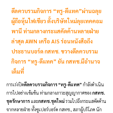
ดีลควบรวมกิจการ “ทรู-ดีแทค”ผ่านฉลุย
ผู้ถือหุ้นไฟเขียว ตั้งบริษัทใหม่ลุยเทคคอม
พานี ท่ามกลางกระแสคัดค้านหลายฝ่าย
ล่าสุด AWN เครือ AIS ร่อนหนังสือถึง
ประธานบอร์ด กสทช. ขวางดีลควบรวม
กิจการ “ทรู-ดีแทค” ยัน กสทช.มีอำนาจ
เต็มที่
การเร่งปิด
ดีลควบรวมกิจการ “ทรู-ดีแทค”
กำลังดำเนิน
การไปอย่างเข้มข้น ท่ามกลางภาวะสุญญากาศของ
กสทช.
ชุดรักษาการ
และ
กสทช.ชุดใหม่
รวมไปถึงกระแสคัดค้าน
จากหลายฝ่าย ทั้งซูเปอร์บอร์ด กสทช., สภาผู้บริโภค นัก