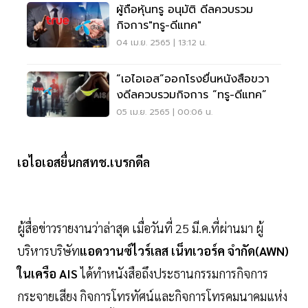
ผู้ถือหุ้นทรู อนุมัติ ดีลควบรวม
กิจการ"ทรู-ดีแทค"
04 เม.ย. 2565 | 13:12 น.
“เอไอเอส”ออกโรงยื่นหนังสือขวา
งดีลควบรวมกิจการ “ทรู-ดีแทค”
05 เม.ย. 2565 | 00:06 น.
เอไอเอสยื่นกสทช.เบรกดีล
ผู้สื่อข่าวรายงานว่าล่าสุด เมื่อวันที่ 25 มี.ค.ที่ผ่านมา ผู้
บริหารบริษัท
แอดวานซ์ไวร์เลส เน็ทเวอร์ค จำกัด(AWN)
ในเครือ AIS
ได้ทำหนังสือถึงประธานกรรมการกิจการ
กระจายเสียง กิจการโทรทัศน์และกิจการโทรคมนาคมแห่ง