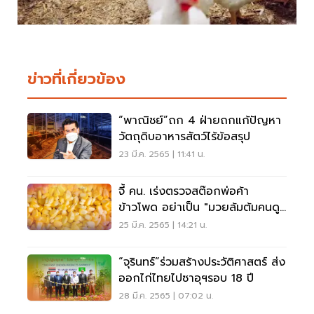
ข่าวที่เกี่ยวข้อง
“พาณิชย์”ถก 4 ฝ่ายถกแก้ปัญหา
วัตถุดิบอาหารสัตว์ไร้ข้อสรุป
23 มี.ค. 2565 | 11:41 น.
จี้ คน. เร่งตรวจสต๊อกพ่อค้า
ข้าวโพด อย่าเป็น "มวยล้มต้มคนดู"
ทางแก้ราคาพุ่ง
25 มี.ค. 2565 | 14:21 น.
“จุรินทร์”ร่วมสร้างประวัติศาสตร์ ส่ง
ออกไก่ไทยไปซาอุฯรอบ 18 ปี
28 มี.ค. 2565 | 07:02 น.