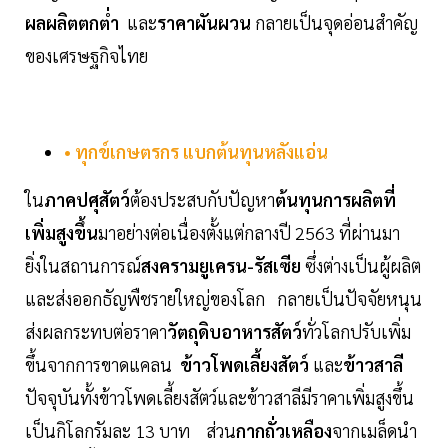
ผลผลิตตกต่ำ
และ
ราคาผันผวน
กลายเป็นจุดอ่อนสำคัญ
ของเศรษฐกิจไทย
• ทุกข์เกษตรกร แบกต้นทุนหลังแอ่น
ใน
ภาคปศุสัตว์
ต้องประสบกับปัญหา
ต้นทุนการผลิตที่
เพิ่มสูงขึ้น
มาอย่างต่อเนื่องตั้งแต่กลางปี 2563 ที่ผ่านมา
ยิ่งในสถานการณ์
สงครามยูเครน-รัสเซีย
ซึ่งต่างเป็นผู้ผลิต
และส่งออกธัญพืชรายใหญ่ของโลก กลายเป็นปัจจัยหนุน
ส่งผลกระทบต่อราคา
วัตถุดิบอาหารสัตว์
ทั่วโลกปรับเพิ่ม
ขึ้นจากการขาดแคลน
ข้าวโพดเลี้ยงสัตว์
และ
ข้าวสาลี
ปัจจุบันทั้งข้าวโพดเลี้ยงสัตว์และข้าวสาลีมีราคาเพิ่มสูงขึ้น
เป็นกิโลกรัมละ 13 บาท ส่วน
กากถั่วเหลือง
จากเมล็ดนำ