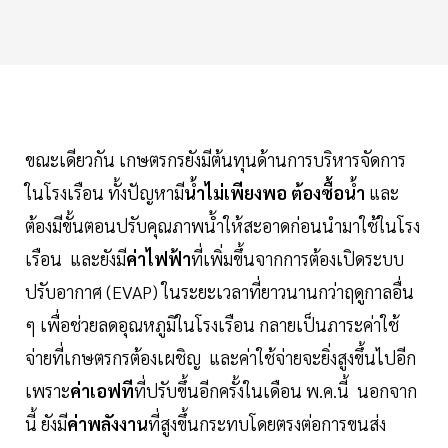
ขณะเดียวกัน เกษตรกรยังมีต้นทุนด้านการบริหารจัดการ
ในโรงเรือน ทั้งปัญหามี
น้ำไม่เพียงพอ ต้องซื้อน้ำ
และ
ต้องมีขั้นตอนปรับคุณภาพน้ำให้สะอาดก่อนนำมาใช้ในโรง
เรือน และยังมี
ค่าไฟฟ้า
ที่เพิ่มขึ้นจากการต้องเปิดระบบ
ปรับอากาศ (EVAP) ในระยะเวลาที่ยาวนานกว่าฤดูกาลอื่น
ๆ เพื่อช่วยลดอุณหภูมิในโรงเรือน กลายเป็นภาระค่าใช้
จ่ายที่เกษตรกรต้องเผชิญ และค่าใช้จ่ายจะยิ่งสูงขึ้นไปอีก
เพราะ
ค่าเอฟที
ที่ปรับขึ้นอีกครั้งในเดือน พ.ค.นี้ นอกจาก
นี้ ยังมี
ค่าพลังงาน
ที่สูงขึ้นกระทบโดยตรงต่อการขนส่ง