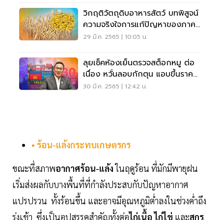
วิกฤติวัตถุดิบอาหารสัตว์ บทพิสูจน์
ความจริงใจการแก้ปัญหาของภาค
รัฐ
29 มี.ค. 2565 | 10:05 น.
ลุยเช็คห้องเย็นตรวจสต็อกหมู ต่อ
เนื่อง หวั่นลอบกักตุน แอบขึ้นราคา
ไร้เหตุผล
30 มี.ค. 2565 | 12:42 น.
• ร้อน-แล้งกระทบเกษตรกร
ขณะที่สภาพ
อากาศร้อน-แล้ง
ในฤดูร้อน ที่มักมีพายุฝน
เริ่มส่งผลกับบางพื้นที่ที่กำลังประสบกับปัญหาอากาศ
แปรปรวน ทั้งร้อนขึ้น และอาจมีอุณหภูมิต่ำลงในช่วงค่ำถึง
รุ่งเช้า ซึ่งเป็นอุปสรรคสำคัญทั้งต่อ
ไก่เนื้อ ไก่ไข่
และ
สุกร