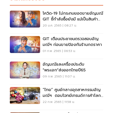
โควิด-19 ไม่กระทบยอดขายอัญมณี
GIT ชี้กำลังซื้อยังมี แม้เป็นสินค้า
ฟุ่มเฟือย
20 ม.ค. 2565 | 08:27 น.
GIT เตือนประชาชนตรวจสอบอัญ
มณีฯ ก่อนขายป้องกันร้านกดราคา
01 ก.พ. 2565 | 06:53 น.
อัญมณีและเครื่องประดับ
"พระเอก"ส่งออกไทยปี65
09 ก.พ. 2565 | 11:07 น.
“ไทย” ศูนย์กลางอุตสาหกรรมอัญ
มณีฯ ตอบโจทย์เทรนด์การค้าโลก
ติวเข้มผปก.ไทย
22 ก.พ. 2565 | 11:58 น.