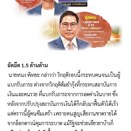
อัดฉีด 1.5 ล้านล้าน
นายทนง พิทยะ กล่าวว่า วิกฤติรอบนี้กระทบคนจนเป็นผู้
แบกรับภาระ ต่างจากวิกฤติต้มยำกุ้งที่กระทบสถาบันการ
เงินและคนรวย ที่แบกรับภาระจากการลดค่าเงินบาท ซึ่ง
หลังจากปรับปรุงสถาบันการเงินได้ก็กลับมาฟื้นตัวได้เร็ว
แต่คราวนี้ผู้คนซึมเศร้า เพราะคนสูญเสียงานขาดรายได้
จากล็อกดาวน์คุมการระบาด แม้รัฐจะช่วยเยียวยาบ้างก็