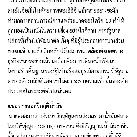
รวมถึงการพัฒนาเมืองใหม่ ไปสู่ฮับสำคัญของโลก ซึ่งวันนี้
ตนยังเชื่อมั่นในศักยภาพของอีอีซี แม้หลายอย่างชะงัก
ท่ามกลางสถานการณ์การแพร่ระบาดของโควิด-19 ทำให้
ถูกมองเป็นหนึ่งในความเสี่ยง อย่างไรก็ตาม หากรัฐบาล
ปล่อยทิ้งร้างไม่พัฒนาต่อ ทั้งๆ ที่มีผู้ประกอบการบางส่วน
ทยอยเข้ามาแล้ว ปักหลักปรับสภาพแวดล้อมต่อยอดทาง
ธุรกิจหลายอย่างแล้ว เหลือเพียงการเดินหน้าพัฒนา
โครงสร้างพื้นฐานของรัฐให้เสร็จสมบูรณ์ตามแผน ที่รัฐบาล
ควรจะต้องผลักดันต่อ หาไม่จะกระทบความเชื่อมั่นของต่าง
ประเทศในระยะต่อไปแน่นอน
แนะทางออกวิกฤติน้ำมัน
นายอุตตม กล่าวด้วยว่า วิกฤติยูเครนส่งผลราคาน้ำมันตลาด
โลกให้พุ่งสูง กระทบทุกภาคส่วน ซึ่งมีสัญญาณน้ำมันขาขึ้น
ตั้งแต่ก่อนสงคราม รัฐควรต้อง 1. ดูแลเยียวยากลุ่มที่ได้รับ