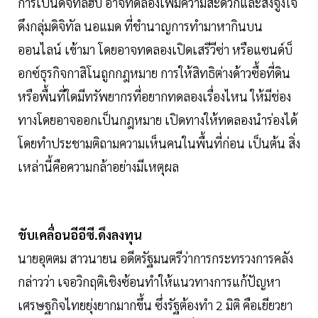
การเป็นดิจิทัลฮับ อาจทดลองเพิ่มความสะดวกและสิ่งจูงใจ
ดึงกลุ่มดิจิทัล นอแมด ที่ชำนาญการทำมาหากินบน
ออนไลน์ เข้ามา โดยอาจทดลองเปิดเสรีวีซ่า หรือแซนด์บ็
อกซ์ธุรกิจกาสิโนถูกกฎหมาย การให้สิทธิต่างด้าวซื้อที่ดิน
หรือพื้นที่ใดมีทรัพยากรที่อยากทดลองเรื่องไหน ให้มีช่อง
ทางโดยอาจออกเป็นกฎหมาย เปิดทางให้ทดลองนำร่องได้
โดยทำประชามติถามความเห็นคนในพื้นที่ก่อน เป็นต้น สิ่ง
เหล่านี้คือความกล้าอย่างมีเหตุผล
ขับเคลื่อนอีอีซี.ดึงลงทุน
นายอุตตม สาวนายน อดีตรัฐมนตรีว่าการกระทรวงการคลัง
กล่าวว่า เจอวิกฤติเชิงซ้อนทำให้แนวทางการแก้ปัญหา
เศรษฐกิจไทยยุ่งยากมากขึ้น ซึ่งรัฐต้องทำ 2 มิติ คือเยียวยา