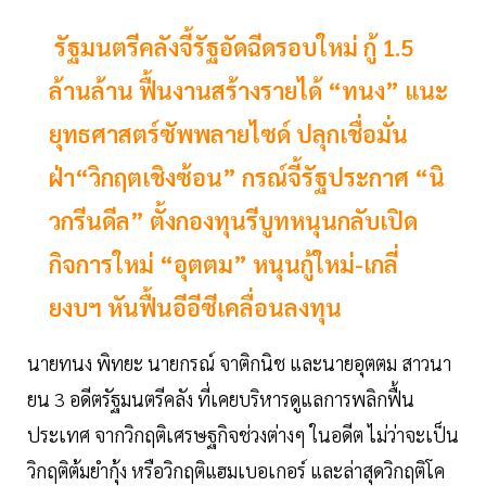
รัฐมนตรีคลังจี้รัฐอัดฉีดรอบใหม่ กู้ 1.5
ล้านล้าน ฟื้นงานสร้างรายได้ “ทนง” แนะ
ยุทธศาสตร์ซัพพลายไซด์ ปลุกเชื่อมั่น
ฝ่า“วิกฤตเชิงซ้อน” กรณ์จี้รัฐประกาศ “นิ
วกรีนดีล” ตั้งกองทุนรีบูทหนุนกลับเปิด
กิจการใหม่ “อุตตม” หนุนกู้ใหม่-เกลี่
ยงบฯ หันฟื้นอีอีซีเคลื่อนลงทุน
นายทนง พิทยะ นายกรณ์ จาติกนิช และนายอุตตม สาวนา
ยน 3 อดีตรัฐมนตรีคลัง ที่เคยบริหารดูแลการพลิกฟื้น
ประเทศ จากวิกฤติเศรษฐกิจช่วงต่างๆ ในอดีต ไม่ว่าจะเป็น
วิกฤติต้มยำกุ้ง หรือวิกฤติแฮมเบอเกอร์ และล่าสุดวิกฤติโค