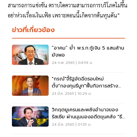
สามารถการแข่งขัน ตราบใดความสามารถการบริโภคไม่ขึ้น
อย่าห่วงเรื่องเงินเฟ้อ เพราะตอนนี้เกิดจากต้นทุนดัน”
ข่าวที่เกี่ยวข้อง
“อาคม” ย้ำ พ.ร.ก.กู้เงิน 5 แสนล้าน
ยังพอ
24 ก.พ. 2565 | 04:59 น.
"กรณ์"จี้รัฐอัดฉีดรอบใหม่
ตั้ง"กองทุนรีบูท"ฟื้นกิจการสร้าง
รายได้
23 มี.ค. 2565 | 10:29 น.
วิกฤตยูเครนและพลังอำนาจของ
รัสเซีย ผ่านมุมมองอดีตขุนคลัง "ธีร
ะชัย"
24 มี.ค. 2565 | 01:35 น.