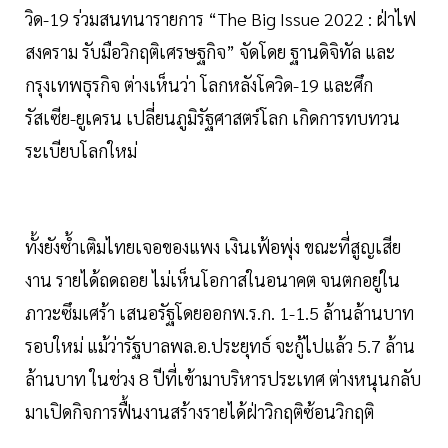
วิด-19 ร่วมสนทนารายการ “The Big Issue 2022 : ฝ่าไฟ
สงคราม รับมือวิกฤติเศรษฐกิจ” จัดโดย ฐานดิจิทัล และ
กรุงเทพธุรกิจ ต่างเห็นว่า โลกหลังโควิด-19 และศึก
รัสเซีย-ยูเครน เปลี่ยนภูมิรัฐศาสตร์โลก เกิดการทบทวน
ระเบียบโลกใหม่
ทั้งยังซ้ำเติมไทยเจอของแพง เงินเฟ้อพุ่ง ขณะที่สูญเสีย
งาน รายได้ถดถอย ไม่เห็นโอกาสในอนาคต จนตกอยู่ใน
ภาวะซึมเศร้า เสนอรัฐโดยออกพ.ร.ก. 1-1.5 ล้านล้านบาท
รอบใหม่ แม้ว่ารัฐบาลพล.อ.ประยุทธ์ จะกู้ไปแล้ว 5.7 ล้าน
ล้านบาท ในช่วง 8 ปีที่เข้ามาบริหารประเทศ ต่างหนุนกลับ
มาเปิดกิจการฟื้นงานสร้างรายได้ฝ่าวิกฤติซ้อนวิกฤติ