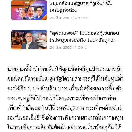
3ขุนคลังเเนะรัฐบาล "กู้เงิน" ฟื้น
เศรษฐกิจด่วน
24 มี.ค. 2565 | 06:47 น.
“สุพัฒนพงษ์” ไม่ปิดช่องกู้เงินก้อน
ใหม่พยุงเศรษฐกิจ โยนคลังดูความ
เหมาะสม
24 มี.ค. 2565 | 11:50 น.
นายทนงชี้อีกว่า ไทยต้องใช้จุดแข็งคือมีทุนสำรองแถวหน้า
ของโลก มีความมั่นคงสูง รัฐมีความสามารถกู้ได้ในต้นทุนต่ำ
ควรใช้อีก 1-1.5 ล้านล้านบาท เพื่อเร่งสปีดของการฟื้นตัว
ของเศรษฐกิจให้รวดเร็ว โดยเฉพาะเพื่อรองรับการท่อง
เที่ยวที่กำลังจะมาในปีนี้ รองรับอุตสาหกรรมที่หดตัวลงไป
รองรับเอสเอ็มอี ซึ่งต้องการเพิ่มความสามารถในการลงทุน
ในการเพิ่มการผลิต มันต้องไปอย่างรวดเร็วพร้อมๆกัน ให้