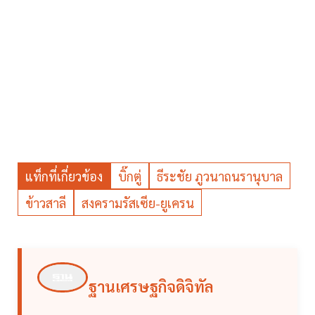
แท็กที่เกี่ยวข้อง
บิ๊กตู่
ธีระชัย ภูวนาถนรานุบาล
ข้าวสาลี
สงครามรัสเซีย-ยูเครน
ฐานเศรษฐกิจดิจิทัล