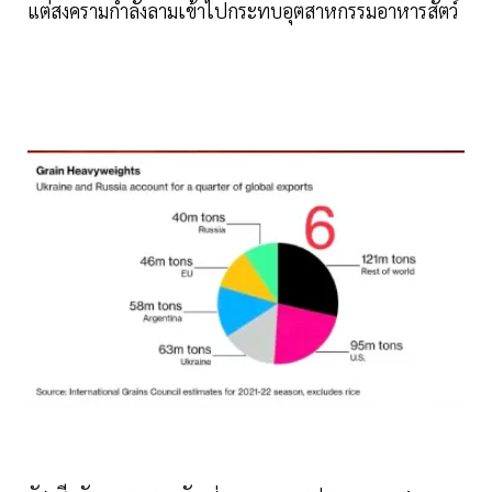
แต่สงครามกำลังลามเข้าไปกระทบอุตสาหกรรมอาหารสัตว์