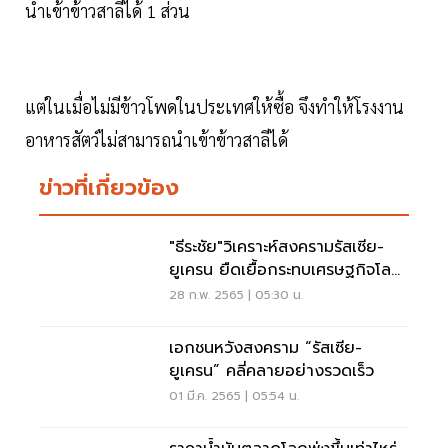
นำเข้าข้าวสาลีได้ 1 ส่วน
แต่ในเมื่อไม่มีข้าวโพดในประเทศให้ซื้อ จึงทำให้โรงงาน
อาหารสัตว์ไม่สามารถนำเข้าข้าวสาลีได้
ข่าวที่เกี่ยวข้อง
"ธีระชัย"วิเคราะห์สงครามรัสเซีย-
ยูเครน ยืดเยื้อกระทบเศรษฐกิจโลก
รุนแรง
28 ก.พ. 2565 | 05:30 น.
เอกชนหวังสงคราม “รัสเซีย-
ยูเครน” คลี่คลายอย่างรวดเร็ว
01 มี.ค. 2565 | 05:54 น.