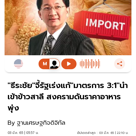
"ธีระชัย"จี้รัฐเร่งแก้"มาตรการ 3:1"นำ
เข้าข้าวสาลี สงครามดันราคาอาหาร
พุ่ง
By
ฐานเศรษฐกิจดิจิทัล
03 มี.ค. 65 | 05:57 น.
อัปเดตล่าสุด :
03 มี.ค. 65 | 22:10 น.