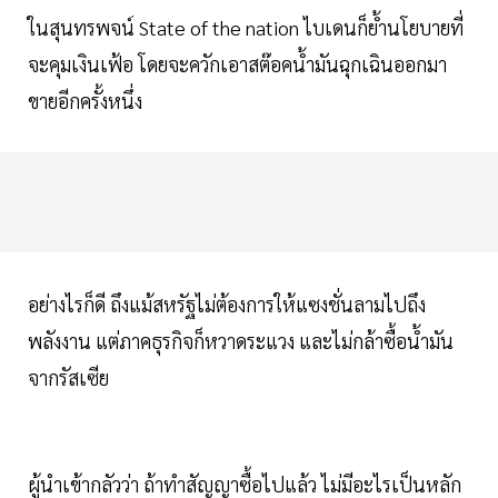
ในสุนทรพจน์ State of the nation ไบเดนก็ย้ำนโยบายที่
จะคุมเงินเฟ้อ โดยจะควักเอาสต๊อคน้ำมันฉุกเฉินออกมา
ขายอีกครั้งหนึ่ง
อย่างไรก็ดี ถึงแม้สหรัฐไม่ต้องการให้แซงชั่นลามไปถึง
พลังงาน แต่ภาคธุรกิจก็หวาดระแวง และไม่กล้าซื้อน้ำมัน
จากรัสเซีย
ผู้นำเข้ากลัวว่า ถ้าทำสัญญาซื้อไปแล้ว ไม่มีอะไรเป็นหลัก