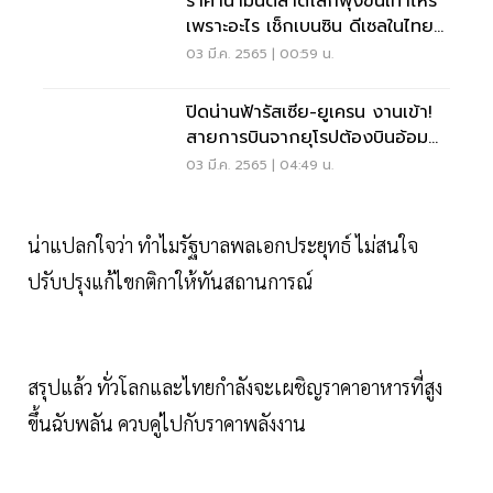
ราคาน้ำมันตลาดโลกพุ่งขึ้นเท่าไหร่
เพราะอะไร เช็กเบนซิน ดีเซลในไทยที่
นี่
03 มี.ค. 2565 | 00:59 น.
ปิดน่านฟ้ารัสเซีย-ยูเครน งานเข้า!
สายการบินจากยุโรปต้องบินอ้อม
โลก
03 มี.ค. 2565 | 04:49 น.
น่าแปลกใจว่า ทำไมรัฐบาลพลเอกประยุทธ์ ไม่สนใจ
ปรับปรุงแก้ไขกติกาให้ทันสถานการณ์
สรุปแล้ว ทั่วโลกและไทยกำลังจะเผชิญราคาอาหารที่สูง
ขึ้นฉับพลัน ควบคู่ไปกับราคาพลังงาน