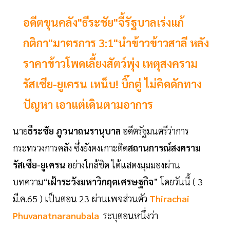
อดีตขุนคลัง"ธีระชัย"จี้รัฐบาลเร่งแก้
กติกา"มาตรการ 3:1"นำข้าวข้าวสาลี หลัง
ราคาข้าวโพดเลี้ยงสัตว์พุ่ง เหตุสงคราม
รัสเซีย-ยูเครน เหน็บ! บิ๊กตู่ ไม่คิดดักทาง
ปัญหา เอาแต่เดินตามอาการ
นาย
ธีระชัย ภูวนาถนรานุบาล
อดีตรัฐมนตรีว่าการ
กระทรวงการคลัง ซึ่งยังคงเกาะติด
สถานการณ์สงคราม
รัสเซีย-ยูเครน
อย่างใกล้ชิด ได้แสดงมุมมองผ่าน
บทความ“
เฝ้าระวังมหาวิกฤตเศรษฐกิจ
” โดยวันนี้ ( 3
มี.ค.65 ) เป็นตอน 23 ผ่านเพจส่วนตัว
Thirachai
Phuvanatnaranubala
ระบุตอนหนึ่งว่า