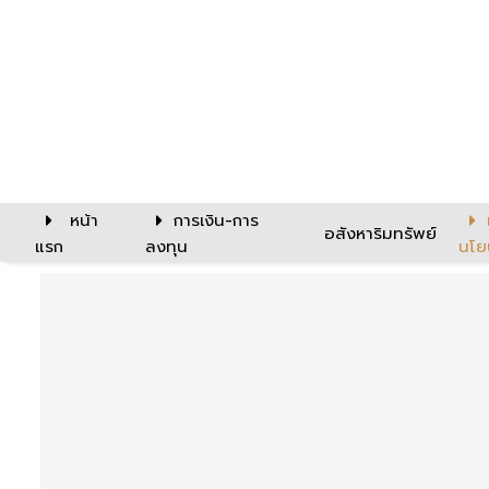
หน้า
การเงิน-การ
อสังหาริมทรัพย์
แรก
ลงทุน
นโย