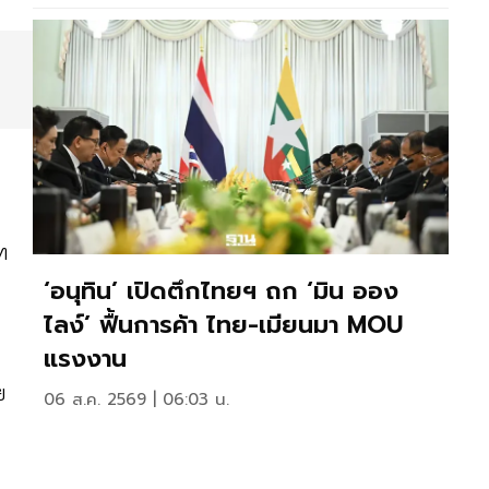
ร
ท
‘อนุทิน’ เปิดตึกไทยฯ ถก ‘มิน ออง
ไลง์’ ฟื้นการค้า ไทย-เมียนมา MOU
แรงงาน
ย
06 ส.ค. 2569 | 06:03 น.