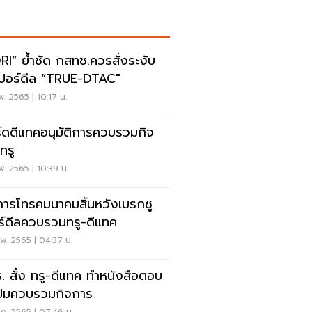
RI” ย้ำชัด กสทช.ควรสั่งระงับ
เปอร์ดีล “TRUE-DTAC"
พ. 2565 | 10:17 น.
์ดดีแทคอนุมัติการควบรวมกิจ
ทรู
พ. 2565 | 10:39 น.
ารโทรคมนาคมสิ้นหวังเบรกซู
ร์ดีลควบรวมทรู-ดีแทค
พ. 2565 | 04:37 น.
. สั่ง ทรู-ดีแทค ทำหนังสือตอบ
ปมควบรวมกิจการ