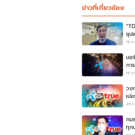
ข่าวที่เกี่ยวข้อง
“TD
ซุป
18 ก.
บอร
การ
18 ก.
วงก
เปอ
28 ก.
กมธ
ทุก