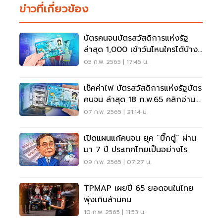
ข่าวที่เกี่ยวข้อง
บัตรคนจนบัตรสวัสดิการแห่งรัฐ
ล่าสุด 1,000 เข้าวันไหนใครได้บ้าง?
ดูเลย
05 ก.พ. 2565 | 17:45 น.
เช็คค่าไฟ บัตรสวัสดิการแห่งรัฐบัตร
คนจน ล่าสุด 18 ก.พ.65 คลิกอ่านที่
นี่ด่วน
07 ก.พ. 2565 | 21:14 น.
เปิดแผนแก้คนจน ยุค “บิ๊กตู่” ผ่าน
มา 7 ปี ประเทศไทยเป็นอย่างไร
09 ก.พ. 2565 | 07:27 น.
TPMAP เผยปี 65 ยอดจนในไทย
พุ่งเกินล้านคน
10 ก.พ. 2565 | 11:53 น.