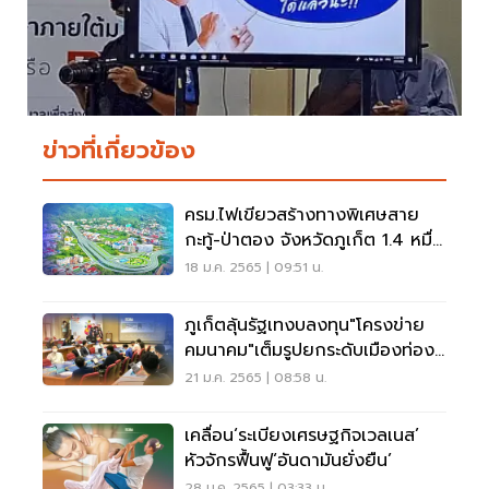
ข่าวที่เกี่ยวข้อง
ครม.ไฟเขียวสร้างทางพิเศษสาย
กะทู้-ป่าตอง จังหวัดภูเก็ต 1.4 หมื่น
ล้าน
18 ม.ค. 2565 | 09:51 น.
ภูเก็ตลุ้นรัฐเทงบลงทุน"โครงข่าย
คมนาคม"เต็มรูปยกระดับเมืองท่อง
เที่ยวโลก
21 ม.ค. 2565 | 08:58 น.
เคลื่อน‘ระเบียงเศรษฐกิจเวลเนส’
หัวจักรฟื้นฟู‘อันดามันยั่งยืน’
28 ม.ค. 2565 | 03:33 น.