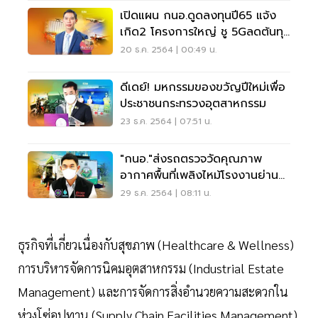
เปิดแผน กนอ.ดูดลงทุนปี65 แจ้ง
เกิด2 โครงการใหญ่ ชู 5Gลดต้นทุน
ผู้ประกอบการ
20 ธ.ค. 2564 | 00:49 น.
ดีเดย์! มหกรรมของขวัญปีใหม่เพื่อ
ประชาชนกระทรวงอุตสาหกรรม
23 ธ.ค. 2564 | 07:51 น.
"กนอ."ส่งรถตรวจวัดคุณภาพ
อากาศพื้นที่เพลิงไหม้โรงงานย่าน
ลาดกระบัง
29 ธ.ค. 2564 | 08:11 น.
ธุรกิจที่เกี่ยวเนื่องกับสุขภาพ (Healthcare & Wellness)
การบริหารจัดการนิคมอุตสาหกรรม (Industrial Estate
Management) และการจัดการสิ่งอำนวยความสะดวกใน
ห่วงโซ่อุปทาน (Supply Chain Facilities Management)