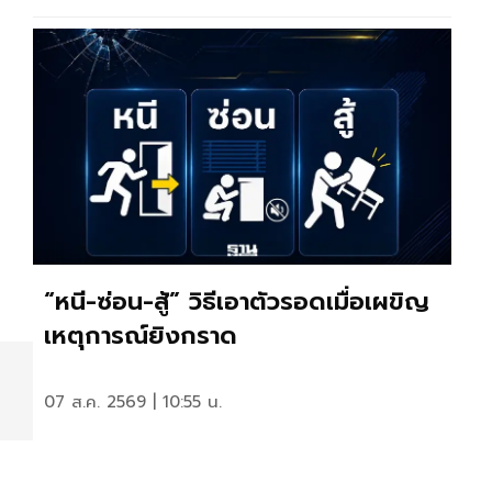
“หนี-ซ่อน-สู้” วิธีเอาตัวรอดเมื่อเผขิญ
เหตุการณ์ยิงกราด
07 ส.ค. 2569 | 10:55 น.