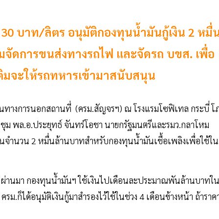
0 บาท/ลิตร อนุมัติกองทุนน้ำมันกู้เงิน 2 หมื่
ัดการขนส่งทางรถไฟ และจัดรถ บขส. เพื่อ
มเติมจะให้รถทหารเข้ามาสนับสนุน
นทางการนอกสถานที่ (ครม.สัญจรฯ) ณ โรงแรมโซฟิเทล กระบี่ โภ
ประชุม พล.อ.ประยุทธ์ จันทร์โอชา นายกรัฐมนตรีและรมว.กลาโหม
้เงินจำนวน 2 หมื่นล้านบาทสำหรับกองทุนน้ำมันเชื้อเพลิงเพื่อใช้ใน
ี่ผ่านมา กองทุนน้ำมันฯ ใช้เงินไปเดือนละประมาณพันล้านบาทใ
ครม.ก็ได้อนุมัติเงินกู้มาสำรองไว้ใช้ในช่วง 4 เดือนข้างหน้า ถ้าราค