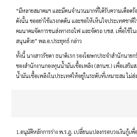
“มีหลายสมาคมฯ และมีคนจำนวนมากที่ได้รับความเดือดร้อน ซึ
ดังนั้น ขออย่าใช้แรงกดดัน และขอให้เห็นใจประเทศชาติในเ
คมนาคมจัดการขนส่งทางรถไฟ และจัดรถ บขส. เพื่อใช้ในก
สนุนด้วย” พล.อ.ประยุทธ์ กล่าว
ทั้งนี้ นางสาวรัชดา ธนาดิเรก รองโฆษกประจำสำนักนายกรั
ของสำนักงานกองทุนน้ำมันเชื้อเพลิง (สกนช.) เพื่อเสริ
น้ำมันเชื้อเพลิงในประเทศให้อยู่ในระดับที่เหมาะสม ไม
1.อนุมัติหลักการร่าง พ.ร.ฎ. เปลี่ยนแปลงกรอบวงเงินกู้เพ