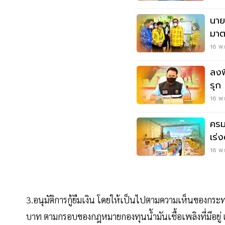
นาย
มาต
จัง
16 พ.
ลงพ
รุก
16 พ.
ครม
เร่ง
16 พ.
3.อนุมัติการกู้ยืมเงิน โดยให้เป็นไปตามความเห็นของกระ
บาท ตามกรอบของกฎหมายกองทุนน้ำมันเชื้อเพลิงที่มีอยู่ แล