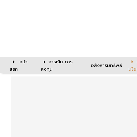
หน้า
การเงิน-การ
อสังหาริมทรัพย์
แรก
ลงทุน
นโย