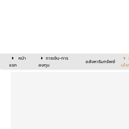
หน้า
การเงิน-การ
อสังหาริมทรัพย์
แรก
ลงทุน
นโย