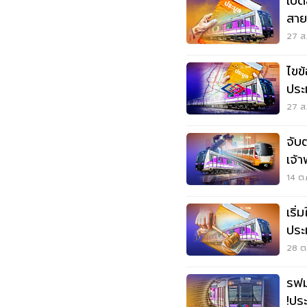
เปิ
สาย
27 ส.
ไขข
ประ
27 ส.
จับ
เจ้
14 ต.
เริ่
ประ
28 ต.
รฟม
!ปร