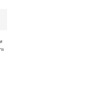
แห
าง