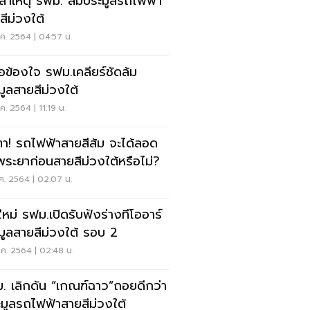
ดสาเหตุ รฟม. ล้มประมูลรถไฟฟ้า
สีม่วงใต้
ค. 2564 | 04:57 น.
้อข้องใจ รฟม.เคลียร์ชัดล้ม
มูลสายสีม่วงใต้
ค. 2564 | 11:19 น.
ตา! รถไฟฟ้าสายสีส้ม จะได้ลอด
าพระยาก่อนสายสีม่วงใต้หรือไม่?
ค. 2564 | 02:07 น.
มใหม่ รฟม.เปิดรับฟังร่างทีโออาร์
มูลสายสีม่วงใต้ รอบ 2
ค. 2564 | 02:48 น.
. เลิกดัน “เกณฑ์ฉาว”ถอยดีกว่า
ะมูลรถไฟฟ้าสายสีม่วงใต้