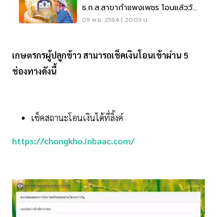
ธ.ก.ส.สาขากำแพงเพชร โอนแล้ววัน
นี้เช็คเลย
09 พ.ย. 2564 | 20:03 น.
เกษตรกรผู้ปลูกข้าว สามารถเช็คเงินโอนเข้าผ่าน 5
ช่องทางดังนี้
เช็ค​สถานะโอนเงิน​ได้ที่ลิ้งค์​
https://chongkho.inbaac.com/