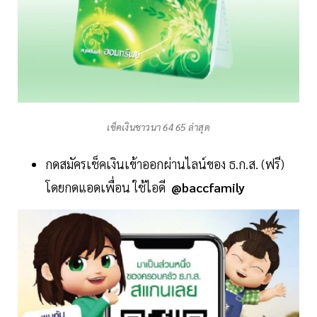
เช็คเงินชาวนา 64 65 ล่าสุด
กดสมัคร​เช็คเงิน​เข้าออกผ่านไลน์​ของ​ ธ.ก.ส.​ (ฟรี)
โดยกดแอดเพื่อน​ ใช้​ไอดี
@baccfamily