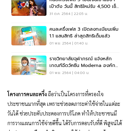
เป๋าตัง วันนี้ สิทธิใหม่รับ 4,500 เช็ค
ด่วน
31 ต.ค. 2564 | 22:05 น.
คนละครึ่งเฟส 3 เปิดลงทะเบียนเพิ่ม
1.1 แสนสิทธิ ล่าสุดสิทธิเต็มแล้ว
01 พ.ย. 2564 | 01:40 น.
ราชวิทยาลัยจุฬาภรณ์ แจ้งหลัก
เกณฑ์ฉีดวัคซีน Moderna องค์กร
นิติบุคคลเข้ม
01 พ.ย. 2564 | 04:00 น.
โครงการคนละครึ่ง
ถือว่าเป็นโครงการที่ครองใจ
ประชาชนมากที่สุด เพราะช่วยลดภาระค่าใช้จ่ายในแต่ละ
วันได้ ช่วยประคับประคองการบริโภค ทำให้ประชาชนมี
การวางแผนการใช้จ่ายดีขึ้น ได้รับการตอบรับที่ดี พิสูจน์ได้