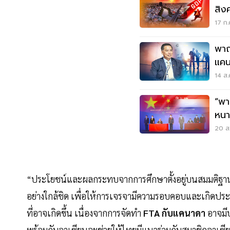
สิงคโ
หนุ
17 ก.
พาณ
แคนาดา ชงรัฐ
เจรจ
14 ส.
“พา
หนา
ทะลุ
20 ส.
“ประโยชน์และผลกระทบจากการศึกษาตั้งอยู่บนสมมติฐานในเ
อย่างใกล้ชิด เพื่อให้การเจรจามีความรอบคอบและเกิดปร
ที่อาจเกิดขึ้น เนื่องจากการจัดทำ
FTA กับแคนาดา
อาจมีป
พร้อมกับอาเซียนจะช่วยให้ไทยมีแนวร่วมกับสมาชิกอาเซีย