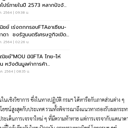
ปร์ภายในปี 2573 หลากปัจจัย
น
ค. 2564 | 09:38 น.
ิชย์ เร่งถกกรอบFTAอาเซียน-
มนตรีเศรษฐกิจเปิด
าก.ย.นี้
ค. 2564 | 02:26 น.
ณิชย์”MOU มินิFTA ไทย-ไห่
น หวังดันมูลค่าการค้า
1.2หมื่นล.ในปี66
ค. 2564 | 08:35 น.
ชิงวิชาการ ซึ่งในทางปฏิบัติ กรมฯ ได้หารือกับภาคส่วนต่าง ๆ
ะโยชน์สูงสุดกับประเทศ รวมทั้งพิจารณาถึงแนวทางรองรับผลกระ
ระเด็นการเจรจาใหม่ ๆ ที่มีความท้าทาย แต่การเจรจากับแคนาด
นที่ใกล้เคียงกับไทย ปัจจุบัน กระทรวงพาณิชย์ โดยกรมฯ
อยู่