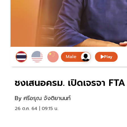
Play
ชงเสนอครม. เปิดเจรจา FTA 
By
ศรีอรุณ จังติยานนท์
26 ต.ค. 64 | 09:15 น.