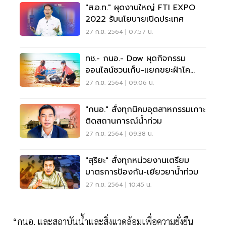
"ส.อ.ท." ผุดงานใหญ่ FTI EXPO
2022 รับนโยบายเปิดประเทศ
27 ก.ย. 2564 | 07:57 น.
ทช.- กนอ.- Dow ผุดกิจกรรม
ออนไลน์ชวนเก็บ-แยกขยะฝ่าโค
วิด-19
27 ก.ย. 2564 | 09:06 น.
"กนอ." สั่งทุกนิคมอุตสาหกรรมเกาะ
ติดสถานการณ์น้ำท่วม
27 ก.ย. 2564 | 09:38 น.
"สุริยะ" สั่งทุกหน่วยงานเตรียม
มาตรการป้องกัน-เยียวยาน้ำท่วม
27 ก.ย. 2564 | 10:45 น.
“กนอ. และสถาบันน้ำและสิ่งแวดล้อมเพื่อความยั่งยืน