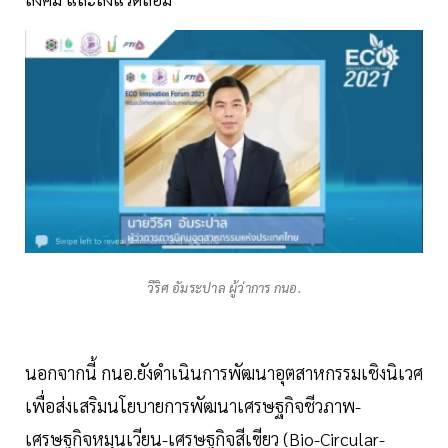
วีริศ อัมระปาล ผู้ว่าการ กนอ.
นอกจากนี้ กนอ.ยังดำเนินการพัฒนาอุตสาหกรรมเชิงนิเวศ
เพื่อส่งเสริมนโยบายการพัฒนาเศรษฐกิจชีวภาพ-
เศรษฐกิจหมุนเวียน-เศรษฐกิจสีเขียว (Bio-Circular-