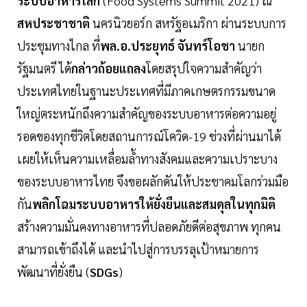
ระบบอาหารโลก
(Food Systems Summit 2021) ณ
สหประชาชาติ
นครนิวยอร์ก สหรัฐอเมริกา ผ่านระบบการ
ประชุมทางไกล ที่
พล.อ.ประยุทธ์ จันทร์โอชา
นายก
รัฐมนตรี ได้
กล่าวถ้อยแถลง
โดยสรุปใจความสำคัญว่า
ประเทศไทยในฐานะประเทศที่มีภาคเกษตรกรรมขนาด
ใหญ่ตระหนักถึงความสำคัญของระบบอาหารต่อความอยู่
รอดของทุกชีวิตโดยสถานการณ์โควิด-19 ช่วงที่ผ่านมาได้
เผยให้เห็นความเหลื่อมล้ำทางสังคมและความเปราะบาง
ของระบบอาหารไทย จึงขอผลักดันให้ประชาคมโลกร่วมมือ
กัน
พลิกโฉมระบบอาหารให้ยั่งยืนและสมดุลในทุกมิติ
สร้างความมั่นคงทางอาหารที่ปลอดภัยดีต่อสุขภาพ ทุกคน
สามารถเข้าถึงได้ และนำไปสู่การบรรลุเป้าหมายการ
พัฒนาที่ยั่งยืน (
SDGs
)