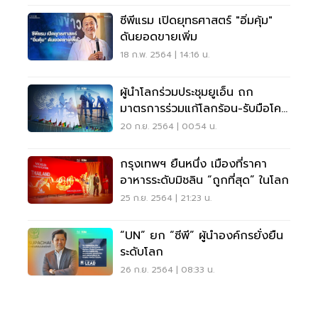
ซีพีแรม เปิดยุทธศาสตร์ "อิ่มคุ้ม"
ดันยอดขายเพิ่ม
18 ก.พ. 2564 | 14:16 น.
ผู้นำโลกร่วมประชุมยูเอ็น ถก
มาตรการร่วมแก้โลกร้อน-รับมือโค
วิด
20 ก.ย. 2564 | 00:54 น.
กรุงเทพฯ ยืนหนึ่ง เมืองที่ราคา
อาหารระดับมิชลิน “ถูกที่สุด” ในโลก
25 ก.ย. 2564 | 21:23 น.
“UN” ยก “ซีพี” ผู้นำองค์กรยั่งยืน
ระดับโลก
26 ก.ย. 2564 | 08:33 น.