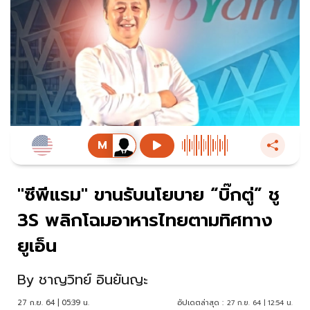
"ซีพีแรม" ขานรับนโยบาย “บิ๊กตู่” ชู
3S พลิกโฉมอาหารไทยตามทิศทาง
ยูเอ็น
By
ชาญวิทย์ อินยันญะ
27 ก.ย. 64 | 05:39 น.
อัปเดตล่าสุด :
27 ก.ย. 64 | 12:54 น.