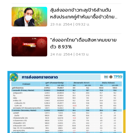
ลุ้นส่งออกข้าวทะลุเป้า6ล้านตัน
หลังประเทศคู่ค้าหันมาซื้อข้าวไทย
เพิ่ม
23 ก.ย. 2564 | 09:32 น.
"ส่งออกไทย"เดือนสิงหาคมขยาย
ตัว 8.93%
24 ก.ย. 2564 | 04:13 น.