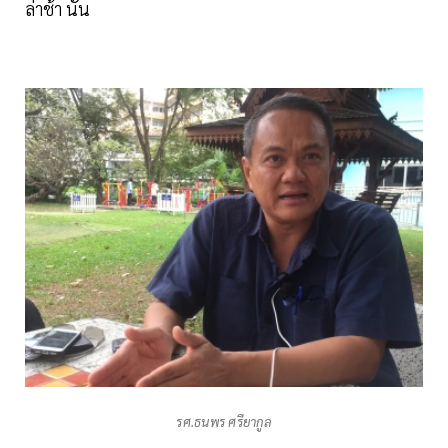
ล่าช้า นั้น
รศ.ธนพร ศรียากูล