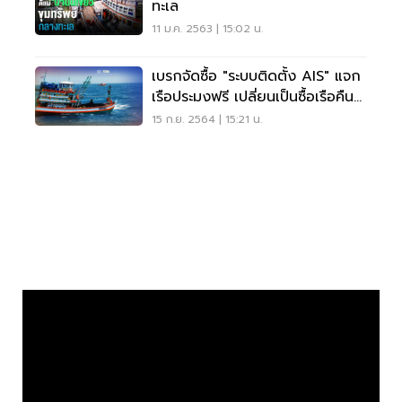
ทะเล
11 ม.ค. 2563 | 15:02 น.
เบรกจัดซื้อ "ระบบติดตั้ง AIS" แจก
เรือประมงฟรี เปลี่ยนเป็นซื้อเรือคืนดี
กว่า
15 ก.ย. 2564 | 15:21 น.