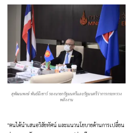
สุพัฒนพงษ์ พันธ์มีเชาว์ รองนายกรัฐมนตรีและรัฐมนตรีว่าการกระทรวง
พลังงาน
"ตนได้นำเสนอวิสัยทัศน์ และแนวนโยบายด้านการเปลี่ยน