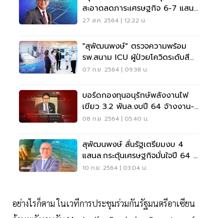
สะอาดลดภาระเศรษฐกิจ 6-7 แสน
ล้านต่อปี
27 ส.ค. 2564 | 12:22 น.
"สุพัฒนพงษ์" ตรวจความพร้อม
รพ.สนาม ICU ผู้ป่วยโควิดระดับสี
แดง
07 ก.ย. 2564 | 09:38 น.
บอร์ดกองทุนอนุรักษ์พลังงานไฟ
เขียว 3.2 พันล.งบปี 64 จ้างงาน-
กระตุ้นเศรษฐกิจ
08 ก.ย. 2564 | 05:40 น.
สุพัฒนพงษ์ ลั่นรัฐเตรียมงบ 4
แสนล.กระตุ้นเศรษฐกิจมั่นใจปี 64 จี
ดีพีเป็นบวก
10 ก.ย. 2564 | 03:04 น.
อย่างไรก็ตาม ในเวทีการประชุมร่วมกันรัฐมนตรีอาเซียน