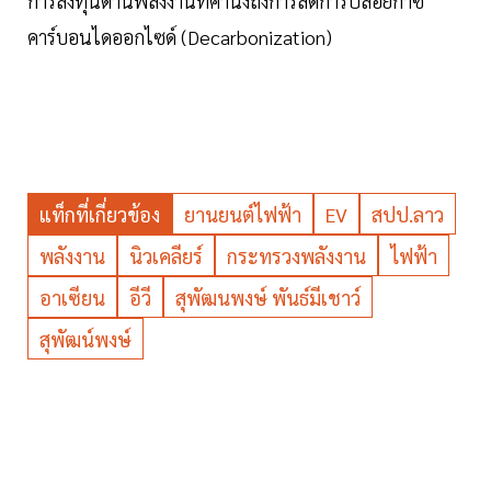
การลงทุนด้านพลังงานที่คำนึงถึงการลดการปล่อยก๊าซ
คาร์บอนไดออกไซด์ (Decarbonization)
แท็กที่เกี่ยวข้อง
ยานยนต์ไฟฟ้า
EV
สปป.ลาว
พลังงาน
นิวเคลียร์
กระทรวงพลังงาน
ไฟฟ้า
อาเซียน
อีวี
สุพัฒนพงษ์ พันธ์มีเชาว์
สุพัฒน์พงษ์