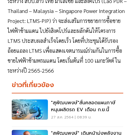
ระหว่าง สปป.ลาว ไทย มาเลเซีย และสิงคโปร์ (Lao PDR –
Thailand – Malaysia – Singapore Power Integration
Project: LTMS-PIP) ว่า จะส่งเสริมการขยายการซื้อขาย
ไฟฟ้าข้ามแดน ไปยังสิงคโปร์และผลักดันให้โครงการ
LTMS ประสบผลสำเร็จโดยเร็ว โดยที่ประชุมได้รับรอง
ถ้อยแถลง LTMS เพื่อแสดงเจตนารมณ์ร่วมกันในการซื้อ
ขายไฟฟ้าข้ามพรมแดน โดยเริ่มต้นที่ 100 เมกะวัตต์ ใน
ระหว่างปี 2565-2566
ข่าวที่เกี่ยวข้อง
"สุพัฒนพงษ์"ลั่นคลอดแผนภาษี
หนุนผลิตรถ EV เดือน ก.ย.นี้
27 ส.ค. 2564 | 08:39 น.
"สุพัฒนพงษ์" เดินหน้ามุ่งพลังงาน