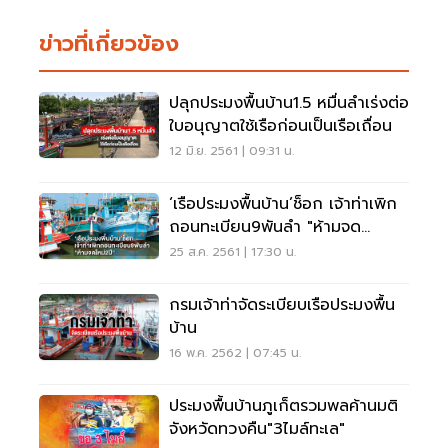
ข่าวที่เกี่ยวข้อง
ปลุกประมงพื้นบ้าน1.5 หมื่นลำเร่งต่อ
ใบอนุญาตใช้เรือก่อนเป็นเรือเถื่อน
12 มิ.ย. 2561 | 09:31 น.
‘เรือประมงพื้นบ้าน’ช็อก เจ้าท่าเพิก
ถอนทะเบียน9พันลำ "ห้ามจด
ใหม่2ปี"
25 ส.ค. 2561 | 17:30 น.
กรมเจ้าท่าจัดระเบียบเรือประมงพื้น
บ้าน
16 พ.ค. 2562 | 07:45 น.
ประมงพื้นบ้านภูเก็ตรวมพลค้านมติ
จังหวัดทวงคืน"3ไมล์ทะเล"