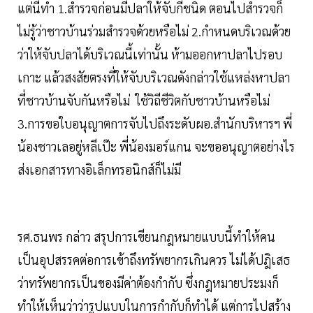
แต่นี้ทำ 1.สำรวจก่อนมีปลาให้จับกี่ชนิด ตอนไปสำรวจก็
ไม่รู้ว่าชาวบ้านร่วมสำรวจด้วยหรือไม่ 2.กำหนดบริเวณด้วย
ว่าให้จับปลาได้บริเวณนี้เท่านั้น ห้ามออกหาปลาไปรอบ
เกาะ แล้วสงสัยตรงที่ให้จับบริเวณดังกล่าวใช้แหล่งหาปลา
ที่ชาวบ้านจับกันหรือไม่ ใช้วิถีชีวิตกับชาวบ้านหรือไม่
3.การขอใบอนุญาตการจับไปถึงระดับผอ.สำนักบริหารฯ พี่
น้องชาวเลอยู่หลีเป๊ะ พี่น้องมอร์แกน จะขออนุญาตอย่างไร
ส่งเอกสารทางอิเล็กทรอนิกส์ก็ไม่มี
รศ.ธนพร กล่าว สรุปการเขียนกฎหมายแบบนี้ทำให้คน
เป็นอุปสรรคต่อการเข้าถึงทรัพยากรเกินควร ไม่ได้ปฎิเสธ
ว่าทรัพยากรเป็นของมีค่าต้องกำกับ ซึ่งกฎหมายประมงก็
ทำให้เห็นว่าว่ารูปแบบในการกำกับก็ทำได้ แต่การไปสร้าง