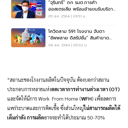
“จุรินทร์” ถก รมต.การค้า
ออสเตรเลีย พร้อมอ้าแขนรับบริจาค
“แอสตร้าเซนเนก้า”
05 ส.ค. 2564 | 09:51 น.
โควิดลาม 591 โรงงาน จับตา
“ซัพพลาย ดิสรัปชั่น” สินค้าขาด
ตลาด
06 ส.ค. 2564 | 05:02 น.
“สถานะของโรงงานผลิตในปัจจุบัน ต้องบอกว่าสถาน
ประกอบการหลายแห่ง
ลดเวลาการทำงานล่วงเวลา (OT)
และจัดให้มีการ Work From Home (
WFH
) เพื่อลดการ
แพร่ระบาดและการติดเชื้อ ซึ่งส่วนใหญ่
ไม่สามารถผลิตได้
เต็มกำลัง การผลิต
อาจจะทำได้ประมาณ 50-70%