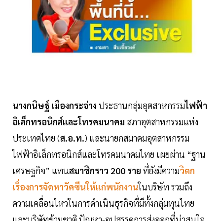
นางกนิษฐ์ เมืองกระจ่าง
ประธานกลุ่มอุตสาหกรรม
ไฟฟ้า
อิเล็กทรอนิกส์และโทรคมนาคม
สภาอุตสาหกรรมแห่ง
ประเทศไทย (
ส.อ.ท.
) และนายกสมาคมอุตสาหกรรม
ไฟฟ้าอิเล็กทรอนิกส์และโทรคมนาคมไทย เผยผ่าน “ฐาน
เศรษฐกิจ” แทน
สมาชิกราว 200 ราย
ที่ยังมีความ
วิตก
เรื่องการจัดหาวัคซีนให้แก่พนักงาน
ในบริษัท รวมถึง
ความเคลื่อนไหวในการดำเนินธุรกิจที่มีทั้งกลุ่มทุนไทย
และบริษัทข้ามชาติ ปัญหา-อุปสรรคการส่งออกที่น่าสนใจ