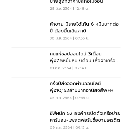
ขายสูงกว่าค้าปลีกอเมซอน
28 มิ.ย. 2564 | 12:48 น.
ค้าขาย มีรายได้เกิน 6 หมื่นบาทต่อ
ปี ต้องยื่นเสียภาษี
30 มิ.ย. 2564 | 07:55 น.
คนแห่ชอปออนไลน์ 3เดือน
พุ่ง7.5หมื่นลบ./เดือน เสื้อผ้าเครื่อง
ประดับฮิตสุด
01 ก.ค. 2564 | 07:14 น.
ครึ่งปีส่งออกผ่านออนไลน์
พุ่ง10,152ล้านบาทอานิสงส์WFH
05 ก.ค. 2564 | 07:45 น.
ซีพีผนึก 52 องค์กรเปิดตัวเครือข่าย
คาร์บอน-แพลตฟอร์มซื้อขายเครดิต
09 ก.ค. 2564 | 09:15 น.