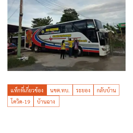
แท็กที่เกี่ยวข้อง
นขต.ทบ.
ระยอง
กลับบ้าน
โควิด-19
บ้านฉาง