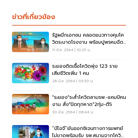
ข่าวที่เกี่ยวข้อง
รัฐผนึกเอกชน คลอดแนวทางคุมโค
วิดระบาดโรงงาน พร้อมปูพรหมฉีด
วัคซีนแรงงานทั่วประเทศเดือน ส.ค.
11 มิ.ย. 2564 | 10:25 น.
ระยองติดเชื้อโควิดพุ่ง 123 ราย
เสียชีวิตเพิ่ม 1 คน
28 มิ.ย. 2564 | 03:30 น.
"ระยอง"ระส่ำโควิดลามรพ.-แคมป์คน
งาน สั่ง"ปิดทุกหาด"2ทุ่ม-ตี5
30 มิ.ย. 2564 | 08:44 น.
“บีไอจี”ยันออกซิเจนทางการแพทย์
ไม่ขาดพร้อมรับ รพ.สนามจากโควิด