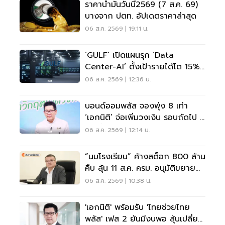
ราคาน้ำมันวันนี้2569 (7 ส.ค. 69)
บางจาก ปตท. อัปเดตราคาล่าสุด
06 ส.ค. 2569 | 19:11 น.
‘GULF’ เปิดแผนรุก ‘Data
Center-AI’ ตั้งเป้ารายได้โต 15%
เดินหน้าลงทุนยุโรป
06 ส.ค. 2569 | 12:36 น.
บอนด์ออมพลัส จองพุ่ง 8 เท่า
‘เอกนิติ’ จ่อเพิ่มวงเงิน รอบถัดไป 4
ก.ย.นี้
06 ส.ค. 2569 | 12:14 น.
“นมโรงเรียน” ค้างสต็อก 800 ล้าน
คืบ ลุ้น 11 ส.ค. ครม. อนุมัติขยาย
ถึง ม.3
06 ส.ค. 2569 | 10:38 น.
'เอกนิติ' พร้อมรับ 'ไทยช่วยไทย
พลัส' เฟส 2 ยันมีงบพอ ลุ้นเปลี่ยน