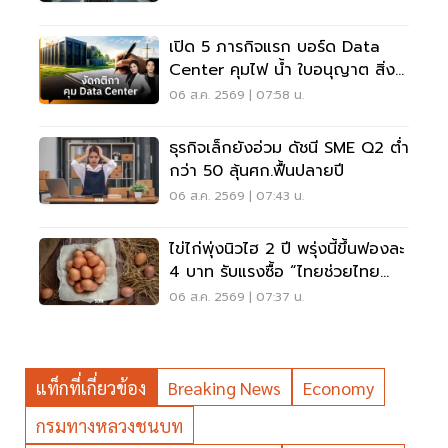
เปิด 5 ภารกิจแรก บอร์ด Data
Center คุมไฟ น้ำ ใบอนุญาต สิ่ง
แวดล้อม
06 ส.ค. 2569 | 07:58 น.
ธุรกิจเล็กยังอ่วม ดัชนี SME Q2 ต่ำ
กว่า 50 ลุ้นศก.ฟื้นปลายปี
06 ส.ค. 2569 | 07:43 น.
ไข่ไก่พุ่งนิวไฮ 2 ปี พรุ่งนี้ขึ้นฟองละ
4 บาท รับแรงซื้อ “ไทยช่วยไทย
พลัส”
06 ส.ค. 2569 | 07:37 น.
แท็กที่เกี่ยวข้อง
Breaking News
Economy
กรมทางหลวงชนบท