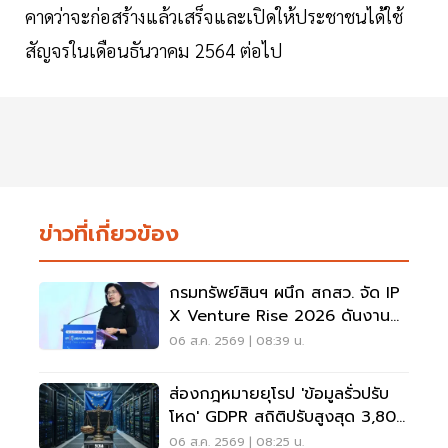
คาดว่าจะก่อสร้างแล้วเสร็จและเปิดให้ประชาชนได้ใช้
สัญจรในเดือนธันวาคม 2564 ต่อไป
ข่าวที่เกี่ยวข้อง
กรมทรัพย์สินฯ ผนึก สกสว. จัด IP
X Venture Rise 2026 ดันงาน
วิจัยสู่ธุรกิจ-ลงทุน
06 ส.ค. 2569 | 08:39 น.
ส่องกฎหมายยุโรป 'ข้อมูลรั่วปรับ
โหด' GDPR สถิติปรับสูงสุด 3,800
ลบ.
06 ส.ค. 2569 | 08:25 น.