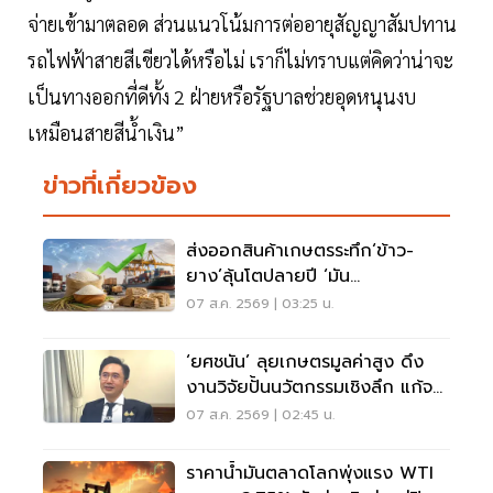
จ่ายเข้ามาตลอด ส่วนแนวโน้มการต่ออายุสัญญาสัมปทาน
รถไฟฟ้าสายสีเขียวได้หรือไม่ เราก็ไม่ทราบแต่คิดว่าน่าจะ
เป็นทางออกที่ดีทั้ง 2 ฝ่ายหรือรัฐบาลช่วยอุดหนุนงบ
เหมือนสายสีนํ้าเงิน”
ข่าวที่เกี่ยวข้อง
ส่งออกสินค้าเกษตรระทึก‘ข้าว-
ยาง’ลุ้นโตปลายปี ‘มัน
สำปะหลัง’โคม่ารับผลผลิตวูบ
07 ส.ค. 2569 | 03:25 น.
‘ยศชนัน’ ลุยเกษตรมูลค่าสูง ดึง
งานวิจัยปั้นนวัตกรรมเชิงลึก แก้จน
ทั่วประเทศ
07 ส.ค. 2569 | 02:45 น.
ราคาน้ำมันตลาดโลกพุ่งแรง WTI