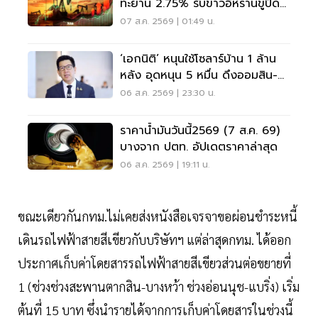
ทะยาน 2.75% รับข่าวอิหร่านขู่ปิดฮ
อร์มุซ
07 ส.ค. 2569 | 01:49 น.
‘เอกนิติ’ หนุนใช้โซลาร์บ้าน 1 ล้าน
หลัง อุดหนุน 5 หมื่น ดึงออมสิน-
ธอส.ปล่อยกู้
06 ส.ค. 2569 | 23:30 น.
ราคาน้ำมันวันนี้2569 (7 ส.ค. 69)
บางจาก ปตท. อัปเดตราคาล่าสุด
06 ส.ค. 2569 | 19:11 น.
ขณะเดียวกันกทม.ไม่เคยส่งหนังสือเจรจาขอผ่อนชำระหนี้
เดินรถไฟฟ้าสายสีเขียวกับบริษัทฯ แต่ล่าสุดกทม. ได้ออก
ประกาศเก็บค่าโดยสารรถไฟฟ้าสายสีเขียวส่วนต่อขยายที่
1 (ช่วงช่วงสะพานตากสิน-บางหว้า ช่วงอ่อนนุช-แบริ่ง) เริ่ม
ต้นที่ 15 บาท ซึ่งนำรายได้จากการเก็บค่าโดยสารในช่วงนี้