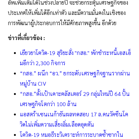
อัพเพิ่มเติมได้ในช่วงปลายปี จะช่วยกระตุ้นเศรษฐกิจของ
ประเทศให้เพิ่มได้อีกเท่าตัว และมีความมั่นคงในเชิงของ
การพัฒนาผู้ประกอบการให้มีศักยภาพสูงขึ้น อีกด้วย
ข่าวที่เกี่ยวข้อง :
เยียวยาโควิด-19 สุริยะสั่ง "กสอ." พักชำระหนี้เอสเอ็
มอีกว่า 2,300 กิจการ
“กสอ.” ผนึก “อว.” ยกระดับเศรษฐกิจฐานรากผ่าน
หมู่บ้าน CIV
“กสอ.”ตั้งเป้าเคาะคลัสเตอร์ 29 กลุ่มใหม่ปี 64 ปั้น
เศรษฐกิจโตกว่า 100 ล้าน
แอสตร้าเซนเนก้ายันผลทดสอบ 17 ล.คนวัคซีนโค
วิดไม่เพิ่มความเสี่ยงลิ่มเลือดอุดตัน
โควิด-19 หมอธีระวิเคราะห์การระบาดซ้ำซากใน