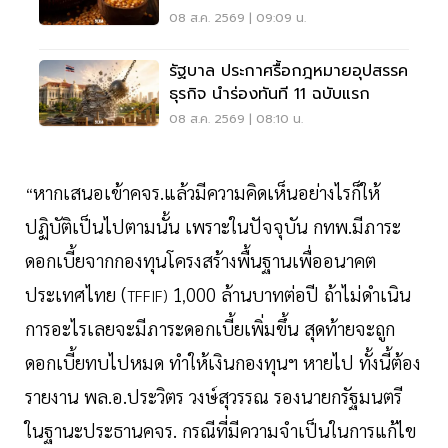
ราคา 7.50 บาทต่อกิโลกรัม
08 ส.ค. 2569 | 09:09 น.
รัฐบาล ประกาศรื้อกฎหมายอุปสรรค
ธุรกิจ นำร่องทันที 11 ฉบับแรก
08 ส.ค. 2569 | 08:10 น.
หากเสนอเข้าคจร.แล้วมีความคิดเห็นอย่างไรก็ให้
“
ปฏิบัติเป็นไปตามนั้น เพราะในปัจจุบัน กทพ.มีภาระ
ดอกเบี้ยจากกองทุนโครงสร้างพื้นฐานเพื่ออนาคต
ประเทศไทย (
1
000 ล้านบาทต่อปี ถ้าไม่ดำเนิน
TFFIF)
,
การอะไรเลยจะมีภาระดอกเบี้ยเพิ่มขึ้น สุดท้ายจะถูก
ดอกเบี้ยทบไปหมด ทำให้เงินกองทุนฯ หายไป ทั้งนี้ต้อง
รายงาน พล.อ.ประวิตร วงษ์สุวรรณ รองนายกรัฐมนตรี
ในฐานะประธานคจร. กรณีที่มีความจำเป็นในการแก้ไข