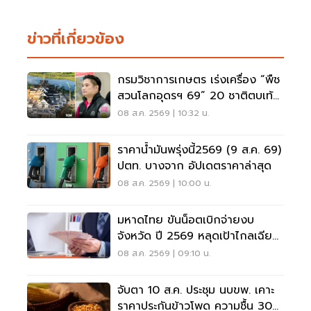
ข่าวที่เกี่ยวข้อง
กรมวิชาการเกษตร เร่งเครื่อง “พืช
สวนโลกอุดรฯ 69” 20 ชาติตบเท้า
ร่วมโชว์นวัตกรรม
08 ส.ค. 2569 | 10:32 น.
ราคาน้ำมันพรุ่งนี้2569 (9 ส.ค. 69)
ปตท. บางจาก อัปเดตราคาล่าสุด
08 ส.ค. 2569 | 10:00 น.
มหาดไทย ขันน็อตเบิกจ่ายงบ
จังหวัด ปี 2569 หลุดเป้าไกลเฉียด
40%
08 ส.ค. 2569 | 09:10 น.
จับตา 10 ส.ค. ประชุม นบขพ. เคาะ
ราคาประกันข้าวโพด ความชื้น 30%