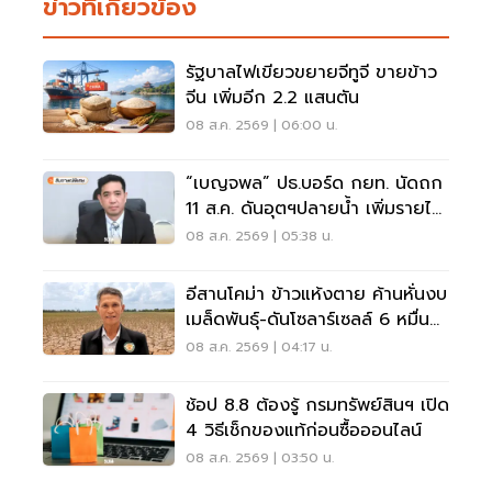
ข่าวที่เกี่ยวข้อง
รัฐบาลไฟเขียวขยายจีทูจี ขายข้าว
จีน เพิ่มอีก 2.2 แสนตัน
08 ส.ค. 2569 | 06:00 น.
“เบญจพล” ปธ.บอร์ด กยท. นัดถก
11 ส.ค. ดันอุตฯปลายน้ำ เพิ่มรายได้
สวนยาง
08 ส.ค. 2569 | 05:38 น.
อีสานโคม่า ข้าวแห้งตาย ค้านหั่นงบ
เมล็ดพันธุ์-ดันโซลาร์เซลล์ 6 หมื่น
ล้าน
08 ส.ค. 2569 | 04:17 น.
ช้อป 8.8 ต้องรู้ กรมทรัพย์สินฯ เปิด
4 วิธีเช็กของแท้ก่อนซื้อออนไลน์
08 ส.ค. 2569 | 03:50 น.