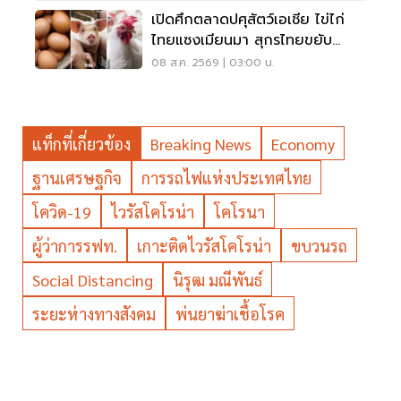
เปิดศึกตลาดปศุสัตว์เอเชีย ไข่ไก่
ไทยแซงเมียนมา สุกรไทยขยับ
72.87 บาท
08 ส.ค. 2569 | 03:00 น.
แท็กที่เกี่ยวข้อง
Breaking News
Economy
ฐานเศรษฐกิจ
การรถไฟแห่งประเทศไทย
โควิด-19
ไวรัสโคโรน่า
โคโรนา
ผู้ว่าการรฟท.
เกาะติดไวรัสโคโรน่า
ขบวนรถ
Social Distancing
นิรุฒ มณีพันธ์
ระยะห่างทางสังคม
พ่นยาฆ่าเชื้อโรค