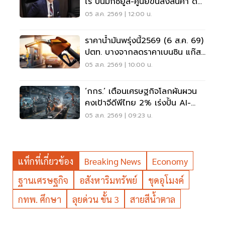
ไร่ ปั้นมิกซ์ยูส-ศูนย์ขนส่งสินค้า ดัน
เศรษฐกิจเมืองกาญจนบุรี
05 ส.ค. 2569 | 12:00 น.
ราคาน้ำมันพรุ่งนี้2569 (6 ส.ค. 69)
ปตท. บางจากลดราคาเบนซิน แก๊ส
โซฮอล์ 70 สตางค์
05 ส.ค. 2569 | 10:00 น.
‘กกร.’ เตือนเศรษฐกิจโลกผันผวน
คงเป้าจีดีพีไทย 2% เร่งปั้น AI-
อุตสาหกรรมใหม่
05 ส.ค. 2569 | 09:23 น.
แท็กที่เกี่ยวข้อง
Breaking News
Economy
ฐานเศรษฐกิจ
อสังหาริมทรัพย์
ขุดอุโมงค์
กทพ. ศึกษา
ลุยด่วน ขั้น 3
สายสีนํ้าตาล