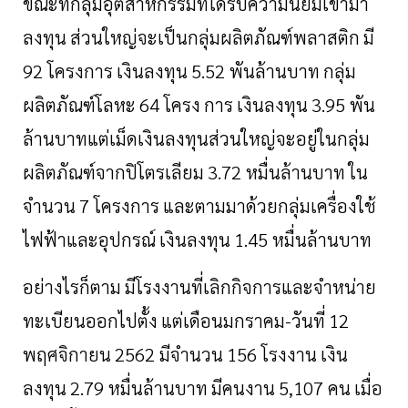
ขณะที่กลุ่มอุตสาหกรรมที่ได้รับความนิยมเข้ามา
ลงทุน
ส่วนใหญ่จะเป็นกลุ่มผลิตภัณฑ์พลาสติก
มี
92
โครงการ
เงินลงทุน
5.52
พันล้านบาท
กลุ่ม
ผลิตภัณฑ์โลหะ
64
โครง
การ
เงินลงทุน
3.95
พัน
ล้านบาทแต่เม็ดเงินลงทุนส่วนใหญ่จะอยู่ในกลุ่ม
ผลิตภัณฑ์จากปิโตรเลียม
3.72
หมื่นล้านบาท
ใน
จำนวน
7
โครงการ
และตามมาด้วยกลุ่มเครื่องใช้
ไฟฟ้าและอุปกรณ์
เงินลงทุน
1.45
หมื่นล้านบาท
อย่างไรก็ตาม
มีโรงงานที่เลิกกิจการและจำหน่าย
ทะเบียนออกไปตั้ง
แต่เดือนมกราคม
-
วันที่
12
พฤศจิกายน
2562
มีจำนวน
156
โรงงาน
เงิน
ลงทุน
2.79
หมื่นล้านบาท
มีคนงาน
5,107
คน
เมื่อ