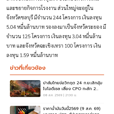
และขยายกิจการโรงงาน
ส่วนใหญ่จะอยู่ใน
จังหวัดชลบุรี
มีจำนวน
244
โครงการ
เงินลงทุน
5.04
หมื่นล้านบาท
รองลงมาเป็นจังหวัดระยอง
มี
จำนวน
125
โครงการ
เงินลงทุน
3.04
หมื่นล้าน
บาท
และจังหวัดฉะเชิงเทรา
100
โครงการ
เงิน
ลงทุน
1.59
หมื่นล้านบาท
ข่าวที่เกี่ยวข้อง
ปาล์มไทยจ่อวิกฤต 24 ก.ย.เลิกอุ้ม
ไบโอดีเซล เสี่ยง CPO ทะลัก 2
ล้านตัน
08 ส.ค. 2569 | 21:30 น.
ราคาน้ำมันวันนี้2569 (9 ส.ค. 69)