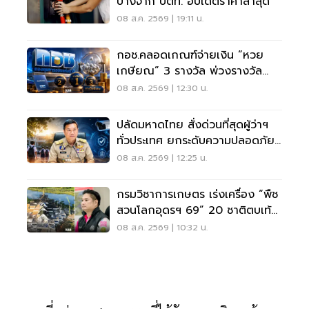
บางจาก ปตท. อัปเดตราคาล่าสุด
08 ส.ค. 2569 | 19:11 น.
กอช.คลอดเกณฑ์จ่ายเงิน “หวย
เกษียณ” 3 รางวัล พ่วงรางวัล
พิเศษ
08 ส.ค. 2569 | 12:30 น.
ปลัดมหาดไทย สั่งด่วนที่สุดผู้ว่าฯ
ทั่วประเทศ ยกระดับความปลอดภัย
โรงเรียน
08 ส.ค. 2569 | 12:25 น.
กรมวิชาการเกษตร เร่งเครื่อง “พืช
สวนโลกอุดรฯ 69” 20 ชาติตบเท้า
ร่วมโชว์นวัตกรรม
08 ส.ค. 2569 | 10:32 น.