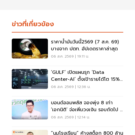
ข่าวที่เกี่ยวข้อง
ราคาน้ำมันวันนี้2569 (7 ส.ค. 69)
บางจาก ปตท. อัปเดตราคาล่าสุด
06 ส.ค. 2569 | 19:11 น.
‘GULF’ เปิดแผนรุก ‘Data
Center-AI’ ตั้งเป้ารายได้โต 15%
เดินหน้าลงทุนยุโรป
06 ส.ค. 2569 | 12:36 น.
บอนด์ออมพลัส จองพุ่ง 8 เท่า
‘เอกนิติ’ จ่อเพิ่มวงเงิน รอบถัดไป 4
ก.ย.นี้
06 ส.ค. 2569 | 12:14 น.
“นมโรงเรียน” ค้างสต็อก 800 ล้าน