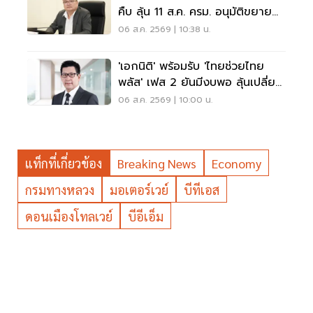
คืบ ลุ้น 11 ส.ค. ครม. อนุมัติขยาย
ถึง ม.3
06 ส.ค. 2569 | 10:38 น.
'เอกนิติ' พร้อมรับ 'ไทยช่วยไทย
พลัส' เฟส 2 ยันมีงบพอ ลุ้นเปลี่ยน
สูตรคืน 'คนละครึ่ง'
06 ส.ค. 2569 | 10:00 น.
แท็กที่เกี่ยวข้อง
Breaking News
Economy
กรมทางหลวง
มอเตอร์เวย์
บีทีเอส
ดอนเมืองโทลเวย์
บีอีเอ็ม