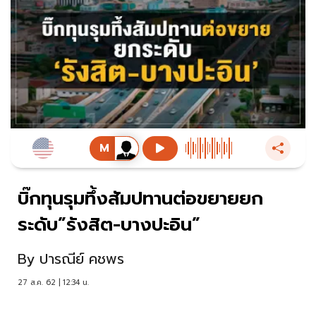
บิ๊กทุนรุมทึ้งสัมปทานต่อขยายยก
ระดับ”รังสิต-บางปะอิน”
By
ปารณีย์ คชพร
27 ส.ค. 62 | 12:34 น.