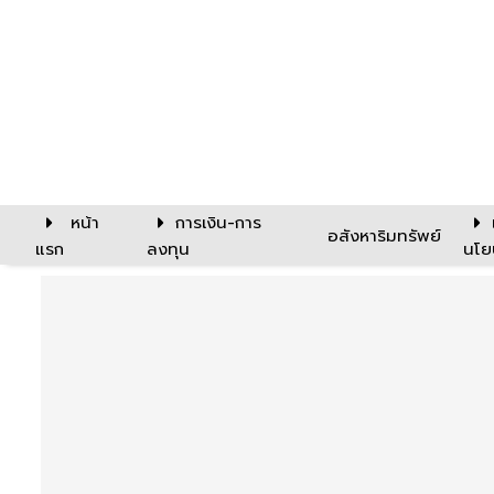
หน้า
การเงิน-การ
อสังหาริมทรัพย์
แรก
ลงทุน
นโย