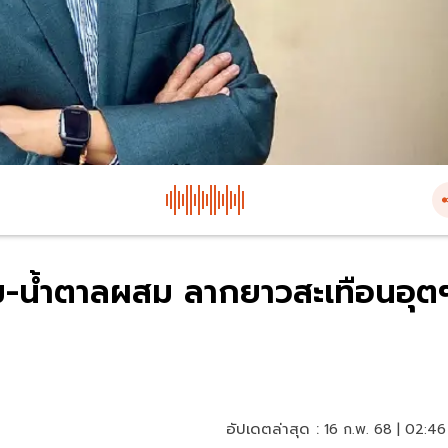
ื่อม-นํ้าตาลผสม ลากยาวสะเทือนอุต
อัปเดตล่าสุด :
16 ก.พ. 68 | 02:46