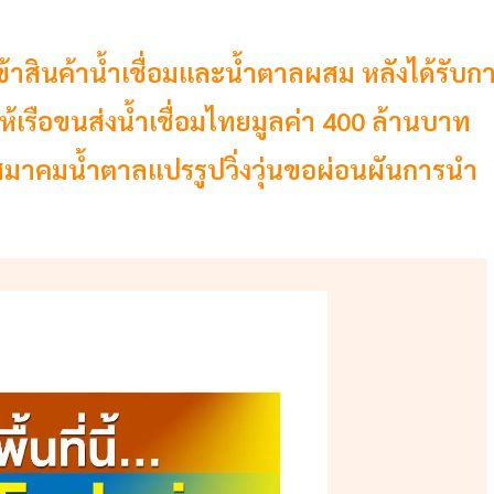
้าสินค้านํ้าเชื่อมและนํ้าตาลผสม หลังได้รับก
ให้เรือขนส่งนํ้าเชื่อมไทยมูลค่า 400 ล้านบาท
สมาคมนํ้าตาลแปรรูปวิ่งวุ่นขอผ่อนผันการนำ