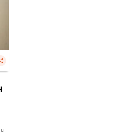
ฯ
 น.