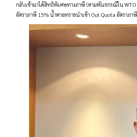
กลับเข้ามาได้สิทธิพิเศษทางภาษี (ตามพันธกรณีใน WTO จี
อัตราภาษี 15% นํ้าตาลทรายนำเข้า Out Quota อัตราภาษี