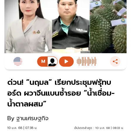
ด่วน! “นฤมล” เรียกประชุมฟรุ้ทบ
อร์ด ผวาจีนแบนซ้ำรอย “น้ำเชื่อม-
น้ำตาลผสม”
By
ฐานเศรษฐกิจ
10 ม.ค. 68 | 07:38 น.
อัปเดตล่าสุด :
10 ม.ค. 68 | 08:33 น.