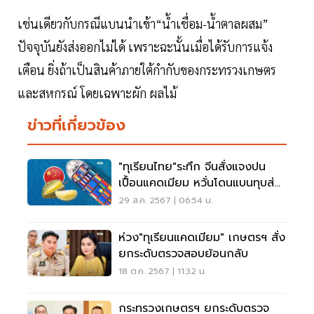
เช่นเดียวกับกรณีแบนนำเข้า“น้ำเชื่อม-น้ำตาลผสม”
ปัจจุบันยังส่งออกไม่ได้ เพราะฉะนั้นเมื่อได้รับการแจ้ง
เตือน ยิ่งถ้าเป็นสินค้าภายใต้กำกับของกระทรวงเกษตร
และสหกรณ์ โดยเฉพาะผัก ผลไม้
ข่าวที่เกี่ยวข้อง
"ทุเรียนไทย"ระทึก จีนสั่งแจงปน
เปื้อนแคดเมียม หวั่นโดนแบนทุบส่ง
ออกแสนล้าน
29 ส.ค. 2567 | 06:54 น.
ห่วง"ทุเรียนแคดเมียม" เกษตรฯ สั่ง
ยกระดับตรวจสอบย้อนกลับ
18 ต.ค. 2567 | 11:32 น.
กระทรวงเกษตรฯ ยกระดับตรวจ