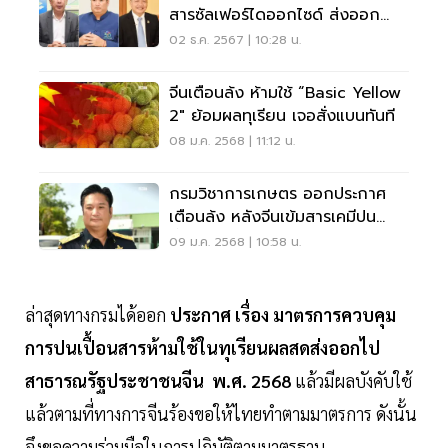
สารซัลเฟอร์ไดออกไซด์ ส่งออก
ลำไยไปจีน
02 ธ.ค. 2567 | 10:28 น.
จีนเตือนล้ง ห้ามใช้ “Basic Yellow
2" ย้อมผลทุเรียน เจอสั่งแบนทันที
08 ม.ค. 2568 | 11:12 น.
กรมวิชาการเกษตร ออกประกาศ
เตือนล้ง หลังจีนเข้มสารเคมีปน
เปื้อนผลทุเรียนสด
09 ม.ค. 2568 | 10:58 น.
ล่าสุดทางกรมได้ออก
ประกาศ เรื่อง มาตรการควบคุม
การปนเปื้อนสารห้ามใช้ในทุเรียนผลสดส่งออกไป
สาธารณรัฐประชาชนจีน พ.ศ. 2568
แล้วมีผลบังคับใช้
แล้วตามที่ทางการจีนร้องขอให้ไทยทำตามมาตรการ ดังนั้น
จึงขอความร่วมมือในการปฏิบัติตามมาตรฐาน