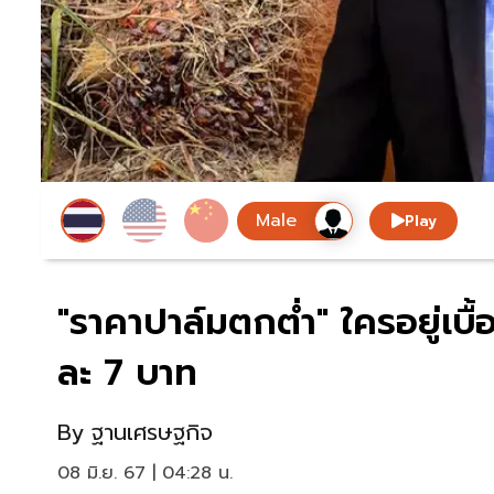
Play
"ราคาปาล์มตกต่ำ" ใครอยู่เบื
ละ 7 บาท
By
ฐานเศรษฐกิจ
08 มิ.ย. 67 | 04:28 น.