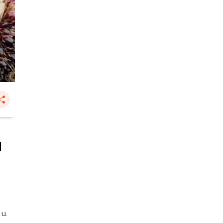
ฯ
 น.