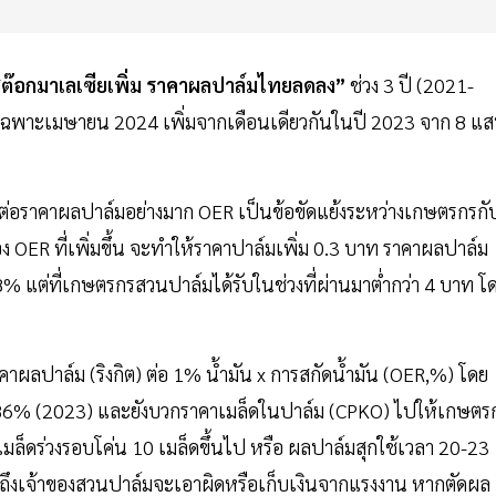
ต๊อกมาเลเซียเพิ่ม ราคาผลปาล์มไทยลดลง”
ช่วง 3 ปี (2021-
นตัน เฉพาะเมษายน 2024 เพิ่มจากเดือนเดียวกันในปี 2023 จาก 8 แ
ต่อราคาผลปาล์มอย่างมาก OER เป็นข้อขัดแย้งระหว่างเกษตรกรกั
 ของ OER ที่เพิ่มขึ้น จะทำให้ราคาปาล์มเพิ่ม 0.3 บาท ราคาผลปาล์ม
% แต่ที่เกษตรกรสวนปาล์มได้รับในช่วงที่ผ่านมาต่ำกว่า 4 บาท โ
คาผลปาล์ม (ริงกิต) ต่อ 1% น้ำมัน x การสกัดน้ำมัน (OER,%) โดย
19.86% (2023) และยังบวกราคาเมล็ดในปาล์ม (CPKO) ไปให้เกษตร
มล็ดร่วงรอบโค่น 10 เมล็ดขึ้นไป หรือ ผลปาล์มสุกใช้เวลา 20-23
ถึงเจ้าของสวนปาล์มจะเอาผิดหรือเก็บเงินจากแรงงาน หากตัดผล