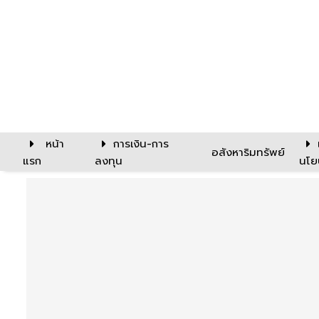
หน้า
การเงิน-การ
อสังหาริมทรัพย์
แรก
ลงทุน
นโย