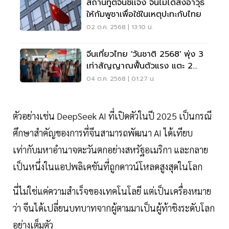
สถานทูตจีนชี้เเจง จีนไม่ได้ส่งอาวุธ
ให้กัมพูชาเพื่อใช้ในเหตุปะทะกับไทย
02 ต.ค. 2568 | 13:10 น.
จีนเที่ยวไทย 'วันชาติ 2568' พุ่ง 3
เท่าสัญญาณฟื้นตัวแรง แตะ 2
หมื่นคนต่อวัน
04 ต.ค. 2568 | 01:27 น.
ตัวอย่างเช่น DeepSeek AI ที่เปิดตัวในปี 2025 เป็นกรณี
ศึกษาสำคัญของการที่จีนสามารถพัฒนา AI ได้เทียบ
เท่ากับมหาอำนาจตะวันตกอย่างสหรัฐอเมริกา และกลาย
เป็นหนึ่งในแอปพลิเคชันที่ถูกดาวน์โหลดสูงสุดในโลก
นี่ไม่ใช่แค่ความสำเร็จของเทคโนโลยี แต่เป็นเครื่องหมาย
ว่า จีนได้เปลี่ยนบทบาทจากผู้ตามมาเป็นผู้ท้าชิงระดับโลก
อย่างเต็มตัว