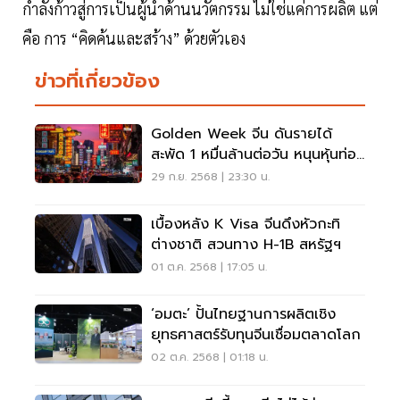
กำลังก้าวสู่การเป็นผู้นำด้านนวัตกรรม ไม่ใช่แค่การผลิต แต่
คือ การ “คิดค้นและสร้าง” ด้วยตัวเอง
ข่าวที่เกี่ยวข้อง
Golden Week จีน ดันรายได้
สะพัด 1 หมื่นล้านต่อวัน หนุนหุ้นท่อง
เที่ยวคึกคัก
29 ก.ย. 2568 | 23:30 น.
เบื้องหลัง K Visa จีนดึงหัวกะทิ
ต่างชาติ สวนทาง H-1B สหรัฐฯ
01 ต.ค. 2568 | 17:05 น.
‘อมตะ’ ปั้นไทยฐานการผลิตเชิง
ยุทธศาสตร์รับทุนจีนเชื่อมตลาดโลก
02 ต.ค. 2568 | 01:18 น.