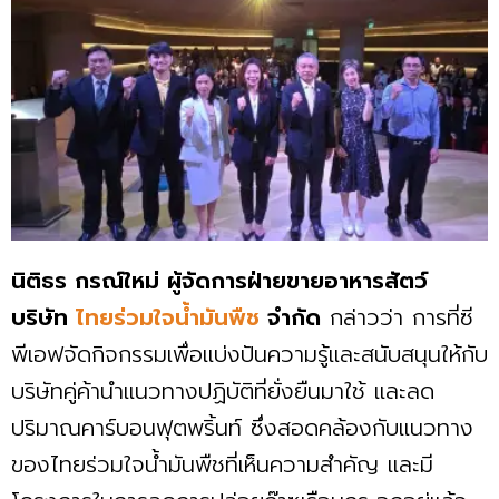
นิติธร กรณ์ใหม่ ผู้จัดการฝ่ายขายอาหารสัตว์
บริษัท
ไทยร่วมใจน้ำมันพืช
จำกัด
กล่าวว่า การที่ซี
พีเอฟจัดกิจกรรมเพื่อแบ่งปันความรู้และสนับสนุนให้กับ
บริษัทคู่ค้านำแนวทางปฏิบัติที่ยั่งยืนมาใช้ และลด
ปริมาณคาร์บอนฟุตพริ้นท์ ซึ่งสอดคล้องกับแนวทาง
ของไทยร่วมใจน้ำมันพืชที่เห็นความสำคัญ และมี