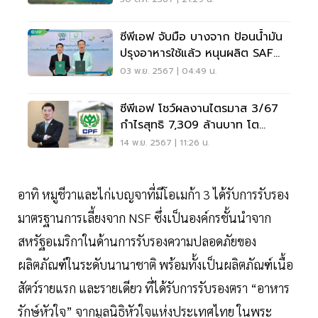
ซีพีเอฟ จับมือ บางจาก ป้อนน้ำมัน
ปรุงอาหารใช้แล้ว หนุนผลิต SAF
ลดปล่อย CO2
03 พ.ย. 2567 | 04:49 น.
ซีพีเอฟ โชว์ผลงานไตรมาส 3/67
กำไรสุทธิ 7,309 ล้านบาท โต
504%
14 พ.ย. 2567 | 11:26 น.
อาทิ หมูชีวาและไก่เบญจาที่มีโอเมก้า 3 ได้รับการรับรอง
มาตรฐานการเลี้ยงจาก NSF ซึ่งเป็นองค์กรชั้นนำจาก
สหรัฐอเมริกาในด้านการรับรองความปลอดภัยของ
ผลิตภัณฑ์ในระดับนานาชาติ พร้อมทั้งเป็นผลิตภัณฑ์เนื้อ
สัตว์รายแรก และรายเดียว ที่ได้รับการรับรองตรา “อาหาร
รักษ์หัวใจ” จากมูลนิธิหัวใจแห่งประเทศไทย ในพระ