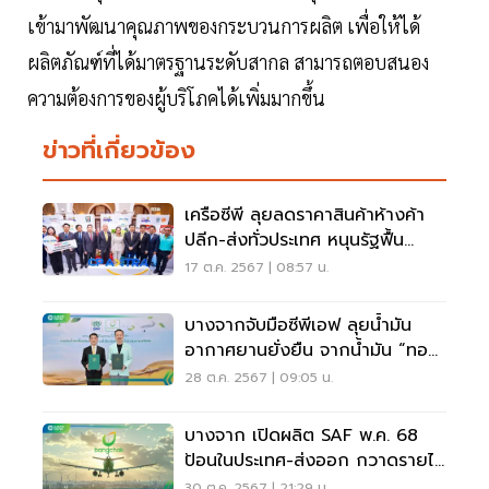
เข้ามาพัฒนาคุณภาพของกระบวนการผลิต เพื่อให้ได้
ผลิตภัณฑ์ที่ได้มาตรฐานระดับสากล สามารถตอบสนอง
ความต้องการของผู้บริโภคได้เพิ่มมากขึ้น
ข่าวที่เกี่ยวข้อง
เครือซีพี ลุยลดราคาสินค้าห้างค้า
ปลีก-ส่งทั่วประเทศ หนุนรัฐฟื้น
เศรษฐกิจ
17 ต.ค. 2567 | 08:57 น.
บางจากจับมือซีพีเอฟ ลุยน้ำมัน
อากาศยานยั่งยืน จากน้ำมัน “ทอด
ไม่ทิ้ง”
28 ต.ค. 2567 | 09:05 น.
บางจาก เปิดผลิต SAF พ.ค. 68
ป้อนในประเทศ-ส่งออก กวาดรายได้
เพิ่ม 1.5 หมื่นล้าน
30 ต.ค. 2567 | 21:29 น.