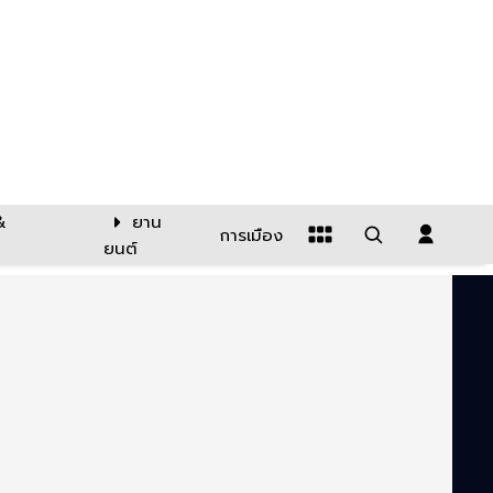
&
ยาน
การเมือง
ยนต์