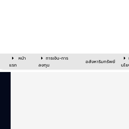
หน้า
การเงิน-การ
อสังหาริมทรัพย์
แรก
ลงทุน
นโย