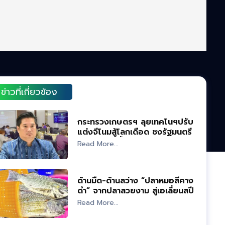
ข่าวที่เกี่ยวข้อง
กระทรวงเกษตรฯ ลุยเทคโนฯปรับ
แต่งจีโนมสู้โลกเดือด ชงรัฐมนตรี
ลงนาม ก.ค.นี้
Read More...
ด้านมืด-ด้านสว่าง “ปลาหมอสีคาง
ดำ” จากปลาสวยงาม สู่เอเลี่ยนสปีชี
ส์
Read More...