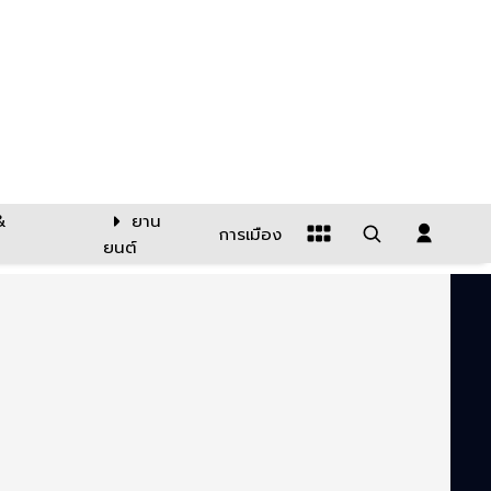
&
ยาน
การเมือง
ยนต์