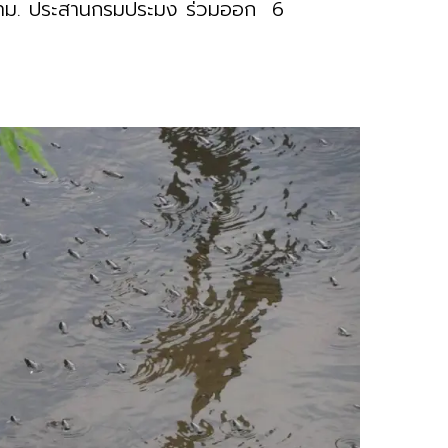
ะกทม. ประสานกรมประมง ร่วมออก 6