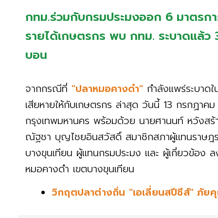
กทม.ร่วมกับกรมประมงออก 6 มาตรกา
รายได้เกษตรกร พบ กทม. ระบาดแล้ว 3 
บอน
จากกรณีที่
"ปลาหมอคางดำ"
กำลังแพร่ระบาดในพ
เสียหายให้กับเกษตรกร ล่าสุด วันนี้ 13 กรกฏาคม 
กรุงเทพมหานคร พร้อมด้วย นายศานนท์ หวังสร้
ณัฐชา บุญไชยอินสวัสดิ์ สมาชิกสภาผู้แทนราษฎร 
บางขุนเทียน ผู้แทนกรมประมง และ ผู้เกี่ยวข้อง
หมอคางดำ เขตบางขุนเทียน
วิกฤตปลาต่างถิ่น "เอเลี่ยนสปีชีส์" ภั