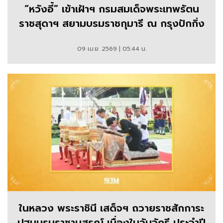
“หวังอี้” เข้าเฝ้าฯ กรมสมเด็จพระเทพรัตน
ราชสุดาฯ สยามบรมราชกุมารี ณ กรุงปักกิ่ง
09 เม.ย. 2569 | 05:44 น.
ในหลวง พระราชินี เสด็จฯ ถวายราชสักการะ
ปฐมบรมราชานุสรณ์ เนื่องในวันจักรี ประจำปี