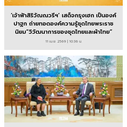
‘เจ้าฟ้าสิริวัณณวรีฯ’ เสด็จกรุงเฮก เป็นองค์
ปาฐก ถ่ายทอดองค์ความรู้ชุดไทยพระราช
นิยม“วิวัฒนาการของชุดไทยและผ้าไทย”
11 เม.ย. 2569 | 10:36 น.