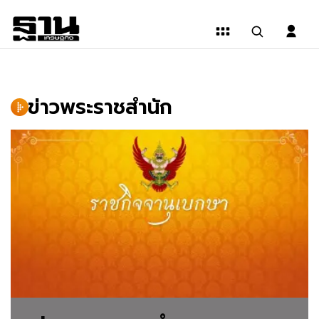
ข่าว
พระ
ข่าวพระราชสำนัก
ราช
สำนัก
|
รายงาน
ข่าว
ใน