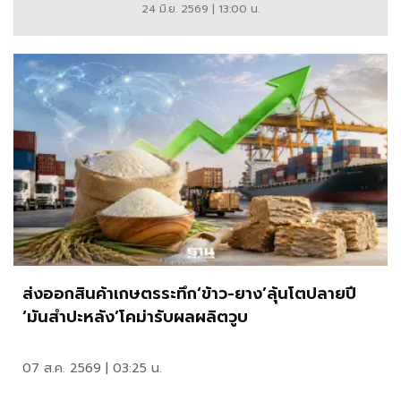
24 มิ.ย. 2569 | 13:00 น.
พิธี
รัฐ
พิธี
และ
พระ
กรณียกิจ
ของ
พระบรม
วงศา
ส่งออกสินค้าเกษตรระทึก‘ข้าว-ยาง’ลุ้นโตปลายปี
นุ
‘มันสำปะหลัง’โคม่ารับผลผลิตวูบ
วงศ์
07 ส.ค. 2569 | 03:25 น.