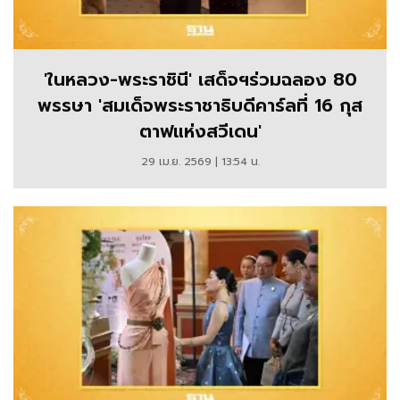
'ในหลวง-พระราชินี' เสด็จฯร่วมฉลอง 80
พรรษา 'สมเด็จพระราชาธิบดีคาร์ลที่ 16 กุส
ตาฟแห่งสวีเดน'
29 เม.ย. 2569 | 13:54 น.