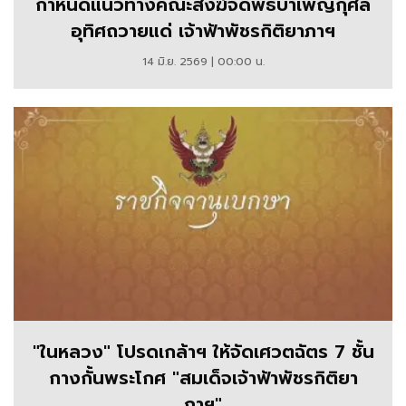
กำหนดแนวทางคณะสงฆ์จัดพิธีบำเพ็ญกุศล
อุทิศถวายแด่ เจ้าฟ้าพัชรกิติยาภาฯ
14 มิ.ย. 2569 | 00:00 น.
"ในหลวง" โปรดเกล้าฯ ให้จัดเศวตฉัตร 7 ชั้น
กางกั้นพระโกศ "สมเด็จเจ้าฟ้าพัชรกิติยา
ภาฯ"