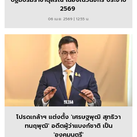
2569
06 เม.ย. 2569 | 12:55 น.
โปรดเกล้าฯ แต่งตั้ง 'เศรษฐพุฒิ สุทธิวา
ทนฤพุฒิ' อดีตผู้ว่าแบงก์ชาติ เป็น
'องคมนตรี'