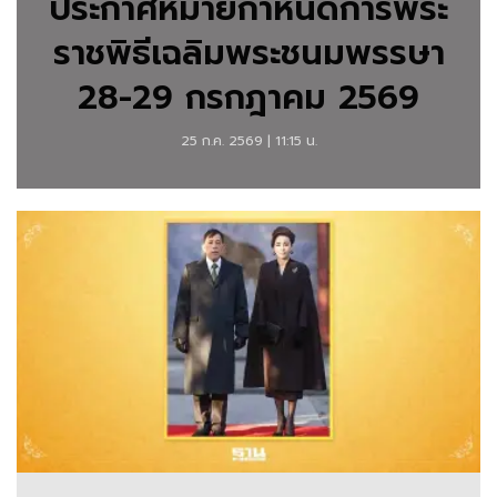
ประกาศหมายกำหนดการพระ
พระ
ราชพิธีเฉลิมพระชนมพรรษา
ราช
28-29 กรกฎาคม 2569
สำนัก
25 ก.ค. 2569 | 11:15 น.
พระ
ราช
กรณียกิจ
พระบรม
วงศา
นุ