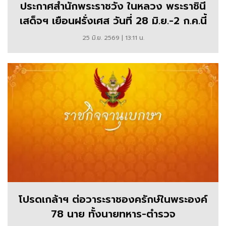
ประกาศสำนักพระราชวัง ในหลวง พระราชินี
วงศ์
เสด็จฯ เยือนฝรั่งเศส วันที่ 28 มิ.ย.-2 ก.ค.นี้
ข่าว
25 มิ.ย. 2569 | 13:11 น.
ใน
พระ
ราช
สำนัก
รายงาน
พระ
ราช
กรณียกิจ
พระ
โปรดเกล้าฯ ต่อวาระราชองครักษ์ในพระองค์
78 นาย ทั้งนายทหาร-ตำรวจ
ราช