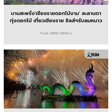
บานสะพรั่ง'เชียงรายดอกไม้งาม' ละลานตา
ทุ่งดอกไม้ เที่ยวเชียงราย ชิลล์ๆรับลมหนาว
11 ม.ค. 2569 | 05:54 น.