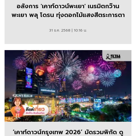
อลังการ 'เคาท์ดาวน์พะเยา' เนรมิตกว๊าน
พะเยา พลุ โดรน ทุ่งดอกไม้แสงสีตระการตา
31 ธ.ค. 2568 | 10:16 น.
‘เคาท์ดาวน์กรุงเทพ 2026’ มัดรวมพิกัด ดู