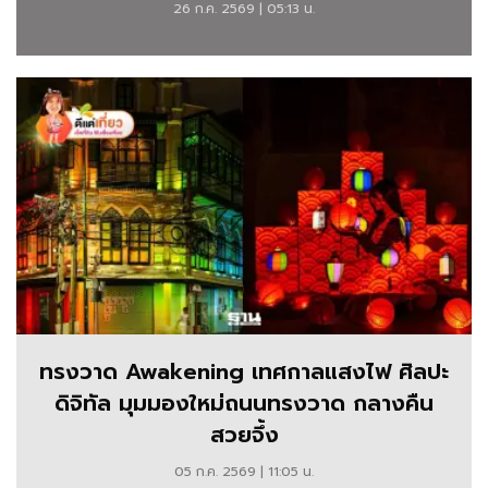
แรกของโลก
26 ก.ค. 2569 | 05:13 น.
ทรงวาด Awakening เทศกาลแสงไฟ ศิลปะ
ดิจิทัล มุมมองใหม่ถนนทรงวาด กลางคืน
สวยจึ้ง
05 ก.ค. 2569 | 11:05 น.