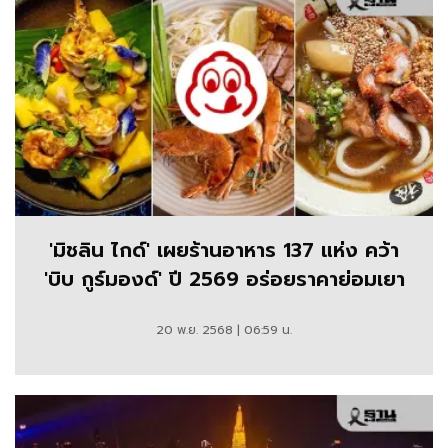
'มิชลิน ไกด์' เผยร้านอาหาร 137 แห่ง คว้า
'บิบ กูร์มองด์' ปี 2569 อร่อยราคาย่อมเยา
20 พ.ย. 2568 | 06:59 น.