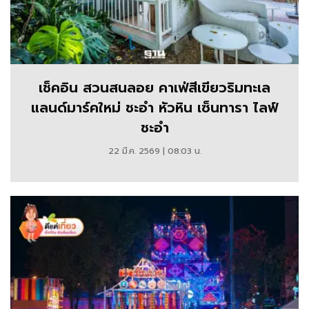
เช็คอิน สวนสนลอย คาเฟ่สีเขียวริมทะเล
แลนด์มาร์คใหม่ ชะอำ หัวหิน เซ็นทารา ไลฟ์
ชะอำ
22 มี.ค. 2569 | 08:03 น.