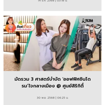
14 ธ.ค. 2568 | 05:18 น.
มัดรวม 3 ศาสตร์บำบัด 'ออฟฟิศซินโด
รม’ใจกลางเมือง @ ศูนย์สิริกิติ์
30 พ.ย. 2568 | 06:25 น.