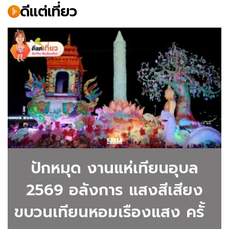
ดีแต่เที่ยว
เที่ยว
ดี
แต่
เที่ยว
คอลัมน์
แนะนำ
สถาน
ที่
ปักหมุด งานแห่เทียนอุบล
ท่อง
2569 อลังการ แสงสีเสียง
เที่ยว
ขบวนเทียนหอมเรืองแสง ครั้ง