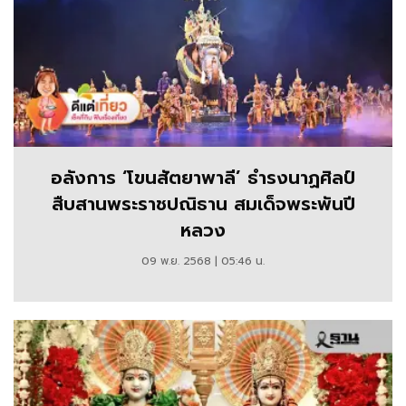
อลังการ ‘โขนสัตยาพาลี’ ธำรงนาฏศิลป์
สืบสานพระราชปณิธาน สมเด็จพระพันปี
หลวง
09 พ.ย. 2568 | 05:46 น.