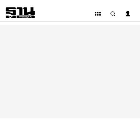
ดี
แต่
เที่ยว
คอลัมน์
แนะนำ
สถาน
ที่
ท่อง