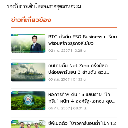
รองรับการเติบโตของภาคอุตสาหกรรม
ข่าวที่เกี่ยวข้อง
BTC ตั้งทีม ESG Business เตรียม
พร้อมสร้างธุรกิจสีเขียว
02 ก.ย. 2567 | 10:28 น.
คนไทยตื่น Net Zero ครึ่งปีลด
ปล่อยคาร์บอน 3 ล้านตัน สวน
ทางการใช้พลังงานพุ่ง
05 ก.ย. 2567 | 04:33 น.
หอการค้าฯ ดัน 1.5 แสนราย “โก
กรีน” ผนึก 4 องค์รัฐ-เอกชน ลุย
ลดคาร์บอน
06 ก.ย. 2567 | 08:01 น.
ซีพีเปิดตัว “ข้าวคาร์บอนต่ำ”เป้า 1.2