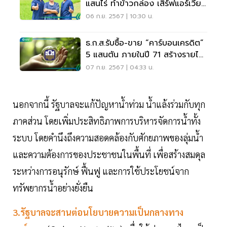
แสนไร่ ทำข้าวกล่อง เสิร์ฟแอร์เวียด
เจ็ท
06 ก.ย. 2567 | 10:30 น.
ธ.ก.ส.รับซื้อ-ขาย “คาร์บอนเครดิต”
5 แสนตัน ภายในปี 71 สร้างรายได้
ชุมชน
07 ก.ย. 2567 | 04:33 น.
นอกจากนี้ รัฐบาลจะแก้ปัญหาน้ำท่วม น้ำแล้งร่วมกับทุก
ภาคส่วน โดยเพิ่มประสิทธิภาพการบริหารจัดการน้ำทั้ง
ระบบ โดยคำนึงถึงความสอดคล้องกับศักยภาพของลุ่มน้ำ
และความต้องการของประชาชนในพื้นที่ เพื่อสร้างสมดุล
ระหว่างการอนุรักษ์ ฟื้นฟู และการใช้ประโยชน์จาก
ทรัพยากรน้ำอย่างยั่งยืน
3.รัฐบาลจะสานต่อนโยบายความเป็นกลางทาง