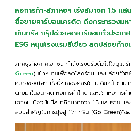
หอการค้า-สภาหอฯ เร่งสมาชิก 1.5 แ
ซื้อขายคาร์บอนเครดิต ดึงกระทรวงมห
เซ็นทรัล กรุ๊ปช่วยลดคาร์บอนทั่วประเท
ESG หนุนโรงแรมสีเขียว ลดปล่อยก๊าซ
ภาคธุรกิจภาคเอกชน กำลังเร่งปรับตัวใส่ใจดูแลรั
Green
) เป้าหมายเพื่อลดโลกร้อน และปล่อยก๊าซเรื
หมายของโลก ทั้งนี้หากองค์กรใดไม่เดินหน้าตามเทร
ตามมาในอนาคต หอการค้าไทย และสภาหอการค้าแห
เอกชน ปัจจุบันมีสมาชิกมากกว่า 1.5 แสนราย แล
ส่วนสำคัญในการมุ่งสู่ "โก กรีน (Go Green)"ข