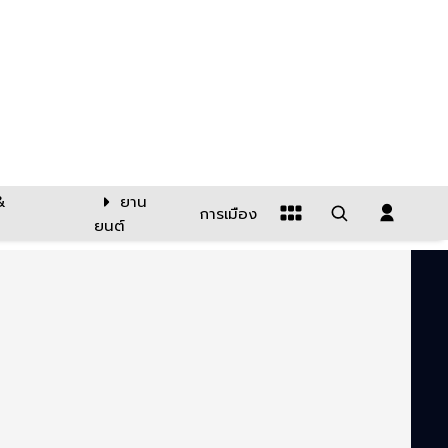
&
ยาน
การเมือง
ยนต์