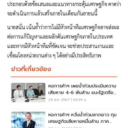
ประกอบด้วยข้อเสนอและแนวทางกระตุ้นเศรษฐกิจ คาดว่า
จะดำเนินการแล้วเสร็จภายในเดือนกันยายนนี้
นายสนั่น เน้นย้ำว่าการไม่มีหัวหน้าทีมเศรษฐกิจอาจส่งผล
ต่อการแก้ปัญหาและผลักดันเศรษฐกิจภายในประเทศ
และหากมีหัวหน้าทีมที่ชัดเจน จะช่วยประสานงานและ
เชื่อมโยงหน่วยงานต่าง ๆ ได้อย่างมีประสิทธิภาพ
ข่าวที่เกี่ยวข้อง
หอการค้าฯ เผยน้ำท่วมประเมินความ
เสียหาย 4-6 พันล้าน แนะรัฐเตรียม
แผนรับมือ
29 ส.ค. 2567 | 09:39 น.
หอการค้าฯ หวั่นน้ำท่วมลากยาว ทุบ
เศรษฐกิจเสียหายหมื่นล้าน ภาค