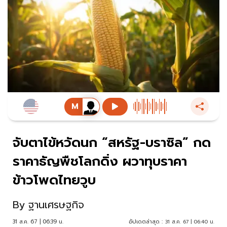
จับตาไข้หวัดนก “สหรัฐ-บราซิล” กด
ราคาธัญพืชโลกดิ่ง ผวาทุบราคา
ข้าวโพดไทยวูบ
By
ฐานเศรษฐกิจ
31 ส.ค. 67 | 06:39 น.
อัปเดตล่าสุด :
31 ส.ค. 67 | 06:40 น.