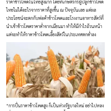
ราคาข้าวโพดในไทยสูงมาก โดยที่เกษตรกรผู้ปลูกข้าวโพด
ไทยไม่ได้อะไรจากราคาที่สูงขึ้น ณ ปัจจุบันเลย แต่ผล
ประโยชน์จะตกกับพ่อค้าข้าวโพดและโรงงานอาหารสัตว์ที่
นำเข้าข้าวโพดราคาตํ่าจากเมียนมา ทำให้มีกำไรถ้วนหน้า
แต่จะทำให้ราคาข้าวโพดเลี้ยงสัตว์ในประเทศตกตํ่าลง
“การปั่นราคาข้าวโพดสูง ก็เป็นห่วงรัฐบาลใหม่ อย่าไปหลง