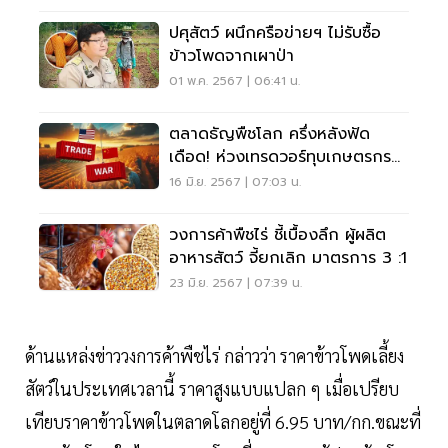
ปศุสัตว์ ผนึกครือข่ายฯ ไม่รับซื้อ
ข้าวโพดจากเผาป่า
01 พ.ค. 2567 | 06:41 น.
ตลาดธัญพืชโลก ครึ่งหลังฟัด
เดือด! ห่วงเทรดวอร์ทุบเกษตรกร
ไทยเดี้ยง
16 มิ.ย. 2567 | 07:03 น.
วงการค้าพืชไร่ ชี้เบื้องลึก ผู้ผลิต
อาหารสัตว์ จี้ยกเลิก มาตรการ 3 :1
23 มิ.ย. 2567 | 07:39 น.
ด้านแหล่งข่าววงการค้าพืชไร่ กล่าวว่า ราคาข้าวโพดเลี้ยง
สัตว์ในประเทศเวลานี้ ราคาสูงแบบแปลก ๆ เมื่อเปรียบ
เทียบราคาข้าวโพดในตลาดโลกอยู่ที่ 6.95 บาท/กก.ขณะที่