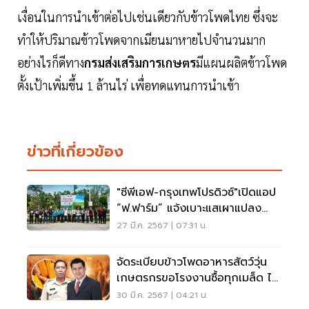
เงื่อนในการนำเข้าต่อไปเช่นเดียวกับข้าวโพดไทย ซึ่งจะ
ทำให้ปริมาณข้าวโพดจากเมียนมาหายไปจำนวนมาก
อย่างไรก็ดีทาง
กรมส่งเสริมการเกษตร
มีแผนผลิตข้าวโพด
ตั้งเป้าเพิ่มขึ้น 1 ล้านไร่ เพื่อทดแทนการนำเข้า
ข่าวที่เกี่ยวข้อง
"ซีพีเอฟ-กรุงเทพโปรดิวซ์"เปิดแอป
“ฟ.ฟาร์ม” แจ้งเบาะแสเผาแปลง
ข้าวโพด
27 มี.ค. 2567 | 07:31 น.
จัดระเบียบข้าวโพดอาหารสัตว์วุ่น
เกษตรกรขอโรงงานซื้อทุกเมล็ด ไม่
ตํ่า 9 บาท
30 มี.ค. 2567 | 04:21 น.