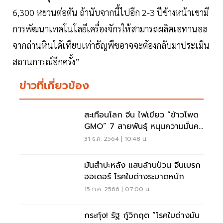
6,300 หยวนต่อตัน ถ้านับจากนี้ไปอีก 2-3 ปีข้างหน้าเขามี
การพัฒนาเทคโนโลยีเครื่องจักรให้สามารถผลิตเอทานอล
จากถ่านหินได้เทียบเท่าธัญพืชอาจจะต้องกลับมาประเมิน
สถานการณ์อีกครั้ง”
ข่าวที่เกี่ยวข้อง
สะเทือนโลก จีน ไฟเขียว “ข้าวโพด
GMO” 7 สายพันธุ์ หนุนความมั่นคง
ด้านอาหาร
31 ธ.ค. 2564 | 10:48 น.
มันสำปะหลัง แสนล้านป่วน จีนเบรก
ออเดอร์ โรคใบด่างระบาดหนัก
15 ก.ค. 2566 | 07:00 น.
กระทุ้ง! รัฐ กู้วิกฤต “โรคใบด่างมัน