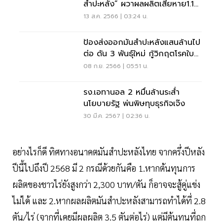
สำปะหลัง” ผวาผลผลิตเสียหาย1.1
แสนล้าน
13 ส.ค. 2566 | 03:24 น.
ป้องส่งออกมันสำปะหลังแสนล้านไป
ต่อ ดัน 3 พันธุ์ใหม่ กู้วิกฤตโรคใบ
ด่างระบาด
08 ก.ย. 2566 | 05:51 น.
รง.เอทานอล 2 หมื่นล้านระส่ำ
นโยบายรัฐ พ่นพิษทุบธุรกิจเจ๊ง
30 มี.ค. 2567 | 02:36 น.
อย่างไรก็ดี ทิศทางอนาคตมันสำปะหลังไทย จากครึ่งปีหลัง
ปีนี้ไปถึงปี 2568 มี 2 กรณีด้วยกันคือ 1.หากต้นทุนการ
ผลิตของชาวไร่ยังสูงกว่า 2,300 บาท/ตัน ก็อาจจะสู้คู่แข่ง
ไม่ได้ และ 2.หากผลผลิตมันสำปะหลังสามารถทำได้ที่ 2.8
ตัน/ไร่ (จากที่เคยมีผลผลิต 3.5 ตันต่อไร่) แต่มีต้นทุนที่ถูก