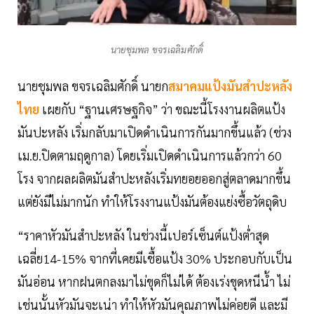
นายชุมพล ขจรเฉลิมศักดิ์
นายชุมพล ขจรเฉลิมศักดิ์ นายก
สมาคมแป้งมันสำปะหลัง
ไทย
เผยกับ “ฐานเศรษฐกิจ” ว่า ขณะนี้โรงงานผลิตแป้ง
มันปะหลัง เริ่มกลับมาเปิดดำเนินการกันมากขึ้นแล้ว (ช่วง
เม.ย.ปิดตามฤดูกาล) โดยเริ่มเปิดดำเนินการแล้วกว่า 60
โรง จากผลผลิตมันสำปะหลังเริ่มทยอยออกสู่ตลาดมากขึ้น
แต่ยังมีไม่มากนัก ทำให้โรงงานแป้งมันต้องแย่งซื้อวัตถุดิบ
“ราคาหัวมันสำปะหลัง ในช่วงนี้เปอร์เซ็นต์แป้งต่ำสุด
เฉลี่ย14-15% จากที่เคยมีเชื้อแป้ง 30% ประกอบกับเป็น
มันอ่อน หากฝนตกลงมาไม่ขุดก็ไม่ได้ ต้องเร่งขุดหนีน้ำ ไม่
เช่นนั้นหัวมันจะเน่า ทำให้หัวมันคุณภาพไม่ค่อยดี และมี